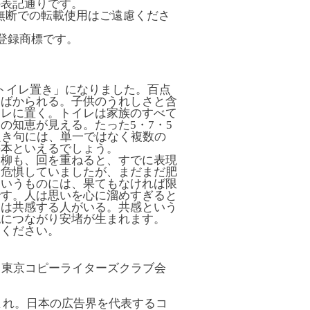
の表記通りです。
。無断での転載使用はご遠慮くださ
登録商標です。
 トイレ置き」になりました。百点
はばかられる。子供のうれしさと含
イレに置く。トイレは家族のすべて
の知恵が見える。たった5・7・5
良き句には、単一ではなく複数の
手本といえるでしょう。
川柳も、回を重ねると、すでに表現
と危惧していましたが、まだまだ肥
というものには、果てもなければ限
です。人は思いを心に溜めすぎると
には共感する人がいる。共感という
認につながり安堵が生まれます。
用ください。
・東京コピーライターズクラブ会
生まれ。日本の広告界を代表するコ