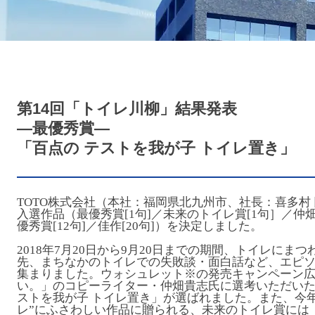
第14回「トイレ川柳」結果発表
―最優秀賞―
「百点の テストを我が子 トイレ置き」
TOTO株式会社（本社：福岡県北九州市、社長：喜多村
入選作品（最優秀賞[1句]／未来のトイレ賞[1句］／仲畑
優秀賞[12句]／佳作[20句]）を決定しました。
2018年7月20日から9月20日までの期間、トイレにま
先、まちなかのトイレでの失敗談・面白話など、エピソー
集まりました。ウォシュレット
※
の発売キャンペーン
い。」のコピーライター・仲畑貴志氏に選考いただいた
ストを我が子 トイレ置き」が選ばれました。また、今
レ”にふさわしい作品に贈られる、未来のトイレ賞には