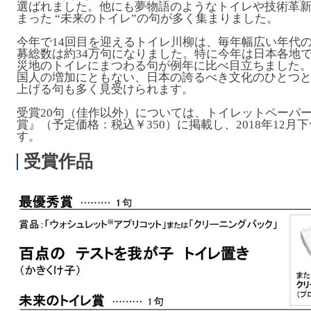
選ばれました。他にも夢物語のようなトイレや技術革
まった “未来のトイレ”の句が多く集まりました。
今年で14回目を迎えるトイレ川柳は、毎年幅広い年代
募総数は約34万句になりました。特に今年は日本各地
災地のトイレにまつわる句が例年に比べ目立ちました
国人の増加にともない、日本の誇るべき文化のひとつ
上げる句も多く見受けられます。
受賞20句（佳作以外）については、トイレットペーパー
賞』（予定価格：税込￥350）に掲載し、2018年12月
す。
受賞作品