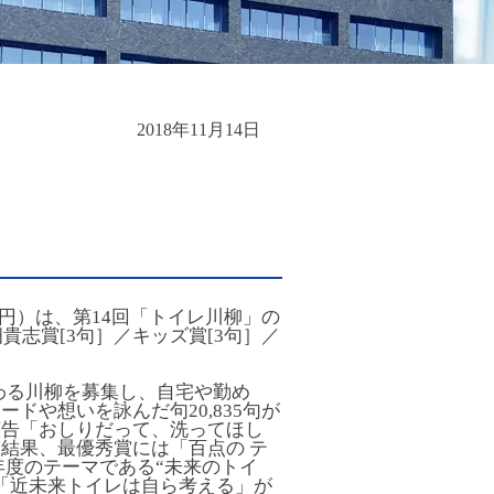
2018年11月14日
 円）は、第14回「トイレ川柳」の
貴志賞[3句］／キッズ賞[3句］／
つわる川柳を募集し、自宅や勤め
ドや想いを詠んだ句20,835句が
広告「おしりだって、洗ってほし
結果、最優秀賞には「百点の テ
年度のテーマである“未来のトイ
「近未来トイレは自ら考える」が