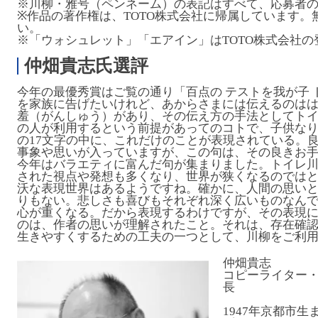
※川柳・雅号（ペンネーム）の表記はすべて、応募者
※作品の著作権は、TOTO株式会社に帰属しています
い。
※「ウォシュレット」「エアイン」はTOTO株式会社の
仲畑貴志氏選評
今年の最優秀賞はご覧の通り「百点の テストを我が子
を家族に告げたいけれど、あからさまには伝えるのは
羞（がんしゅう）があり、その伝え方の手法としてト
の人が利用するという前提があってのコトで、子供なり
の17文字の中に、これだけのことが表現されている。
事象や思いが入っていますが、この句は、その良きお
今年はバラエティに富んだ句が集まりました。トイレ
された視点や発想も多くなり、世界が狭くなるのでは
沃な表現世界はあるようですね。確かに、人間の思い
りもない。悲しさも喜びもそれぞれ深く広いものなん
心が重くなる。だから表現するわけですが、その表現
のは、作者の思いが理解されたこと。それは、存在確
生きやすくするための工夫の一つとして、川柳をご利
仲畑貴志
コピーライター
長
1947年京都市