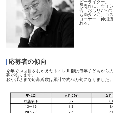
ピーライター。
代表作に、ウォ
告「おしりだっ
も満タンに、コ
コーナー「仲畑
れる。
応募者の傾向
今年で14回目をむかえたトイレ川柳は毎年子どもから
募があります。
おかげさまで応募総数は累計で約34万句になりました