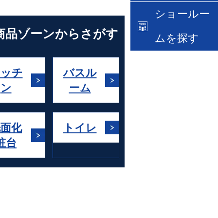
ショールー
商品ゾーンからさがす
ムを探す
キッチ
バスル
ン
ーム
洗面化
トイレ
粧台