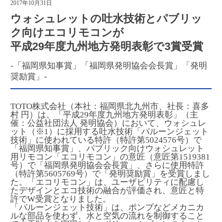
2017年10月31日
ウォシュレットの吐水技術とパブリッ
ク向けエコリモコンが
平成29年度九州地方発明表彰で3賞受賞
-「福岡県知事賞」「福岡県発明協会会長賞」「発明
奨励賞」-
TOTO株式会社（本社：福岡県北九州市、社長：喜多
村 円）は、「平成29年度九州地方発明表彰」（主
催：公益社団法人 発明協会）において、ウォシュレ
ット（※1）に採用する吐水技術「バルーンジェット
技術」に使われている特許（特許第5024576号）で
「福岡県知事賞」、パブリック向けウォシュレット
用リモコン「エコリモコン」の意匠（意匠第1519381
号）で「福岡県発明協会会長賞」、さらに使用特許
（特許第5605769号）で「発明奨励賞」を受賞しまし
た。「エコリモコン」は、ユーザビリティに配慮し
たデザインとエコ技術の融合が評価され、意匠と特
許でW受賞となりました。
「バルーンジェット技術」は、ポンプなどメカニカ
ルな部品を使わず、水と空気の流れを制御すること