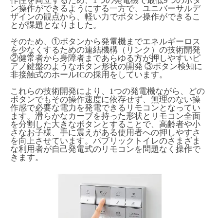
作性を両立するため、1つの発電機で最低9つのボタ
ン操作ができるようにする一方で、ユニバーサルデ
ザインの観点から、軽い力でボタン操作ができるこ
とが課題となりました。
そのため、①ボタンから発電機までエネルギーロス
を少なくするための連結機構（リンク）の技術開発
②健常者から身障者まであらゆる方が押しやすいピ
アノ鍵盤のようなボタン形状の開発 ③ボタン検知に
非接触式のホールICの採用をしています。
これらの技術開発により、1つの発電機ながら、どの
ボタンでもその操作速度に依存せず、無理のない操
作感で必要な電力を発電できるリモコンとなってい
ます。滑らかなカーブを持った形状とリモコン全面
を分割した大きなボタンとすることで、高齢者や小
さなお子様、手に震えがある使用者への押しやすさ
を向上させています。パブリックトイレのさまざま
な利用者が自己発電式のリモコンを問題なく操作で
きます。