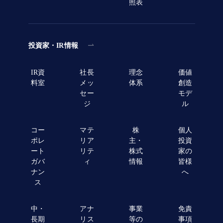
照表
投資家・IR情報
IR資
社長
理念
価値
料室
メッ
体系
創造
セー
モデ
ジ
ル
コー
マテ
株
個人
ポレ
リア
主・
投資
ート
リテ
株式
家の
ガバ
ィ
情報
皆様
ナン
へ
ス
中・
アナ
事業
免責
長期
リス
等の
事項