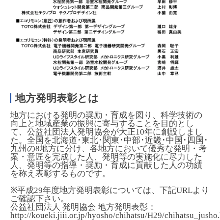
地方発明表彰とは
地方における発明の奨励・育成を図り、科学技術の
向上と地域産業の振興に寄与することを目的とし
て、公益社団法人発明協会が大正10年に創設しまし
た。全国を北海道･東北･関東･中部･近畿･中国･四国･
九州の8地方に分け、各地方において優秀な発明・考
案・意匠を完成した人、発明等の実施化に尽力した
人、発明等の指導・奨励・育成に貢献した人の功績
を称え表彰するものです。
※平成29年度地方発明表彰については、下記URLより
ご確認下さい。
公益社団法人 発明協会 地方発明表彰：
http://koueki.jiii.or.jp/hyosho/chihatsu/H29/chihatsu_jusho