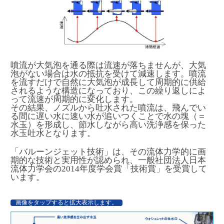
噴流が大気泡を通る際は流速が落ちませんが、大気
泡がない場合は水の抵抗を受けて減速します。噴流
を流すだけで自然に大気泡が成長して周期的に供給
されるような構造になっており、この繰り返しによ
って流速が周期的に変化します。
その結果、ノズルから吐水された噴流は、飛んでい
る間に遅い水に速い水が追いつくことで水の塊（＝
水玉）を形成し、節水しながら高い洗浄感を保った
水玉吐水となります。
「バルーンジェット技術」は、その流体力学的に画
期的な技術と実用性が認められ、一般社団法人日本
流体力学会の2014年度学会賞「技術賞」を受賞して
います。
画像をタップすると拡大表示します。