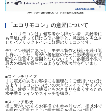
「エコリモコン」の意匠について
「エコリモコンは」健常者から障がい者、高齢者に
も満足に使って頂ける使い勝手と、意匠性を両立さ
せたパブリックトイレに好適のリモコンです。
デザイン検討にあたり、モデル製作と検証を繰り返
し行いました。障がい者配慮のために形状処理が意
匠性を阻害する要因とならないよう、必要最小限で
最大の効果が得られるような形状検討を行いまし
た。
■スイッチサイズ
手に震えのあるお客様にも無理なくご使用いただけ
るようリモコンいっぱいの大きなスイッチサイズで
構成。建築・周辺機器ともおさまりを良くするため
水平垂直ラインでスイッチを構成。
■スイッチ形状
指に障がいのあるお客様でも拳や肘など、指以外で
も操作が可能なように押す部分を滑らかに隆起。