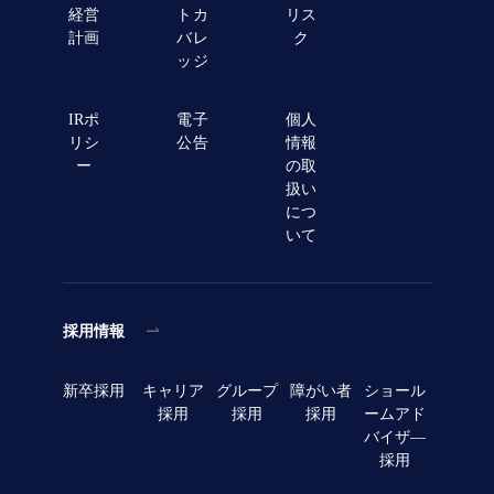
経営
トカ
リス
計画
バレ
ク
ッジ
IRポ
電子
個人
リシ
公告
情報
ー
の取
扱い
につ
いて
採用情報
新卒採用
キャリア
グループ
障がい者
ショール
採用
採用
採用
ームアド
バイザ―
採用