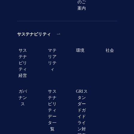
のご
案内
サステナビリティ
サス
マテ
環境
社会
テナ
リア
ビリ
リテ
ティ
ィ
経営
ガバ
サス
GRIス
ナン
テナ
タン
ス
ビリ
ダー
ティ
ドガ
デー
イド
タ一
ライ
覧
ン対