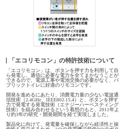
「エコリモコン」の特許技術について
「エコリモコン」は、ボタンを押す力を利用して自
ら発電し、通信に必要な電力を全てまかなうことが
できるので、電源工事や電池交換の必要がなく、パ
ブリックトイレに好適のリモコンです。
開発を進めるにあたり、消費電力量の少ない電波通
信技術（2.4GHz、IEEE802.15.4）と、ボタンを押す
力で発電する発電技術（エナジーハーベスティング
技術）を組み合わせるという着想のもと、2011年よ
り約3年の研究・開発期間を経て実現しました。
製品化に向けて、発電量を確保しながら経済性と操