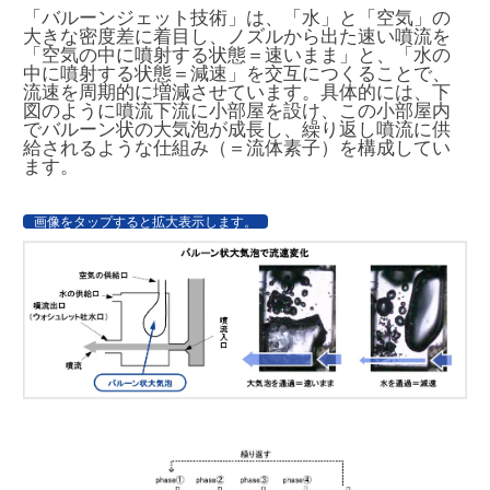
「バルーンジェット技術」は、「水」と「空気」の
大きな密度差に着目し、ノズルから出た速い噴流を
「空気の中に噴射する状態＝速いまま」と、「水の
中に噴射する状態＝減速」を交互につくることで、
流速を周期的に増減させています。具体的には、下
図のように噴流下流に小部屋を設け、この小部屋内
でバルーン状の大気泡が成長し、繰り返し噴流に供
給されるような仕組み（＝流体素子）を構成してい
ます。
画像をタップすると拡大表示します。