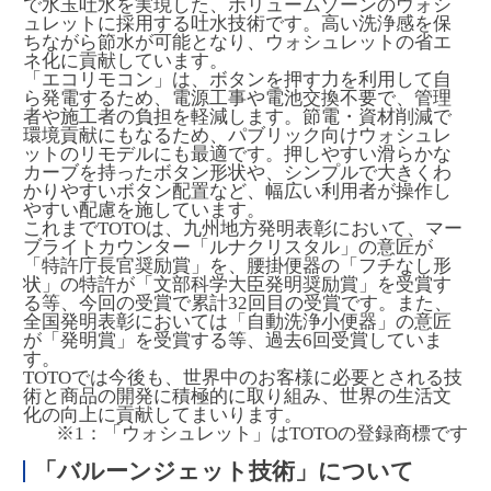
で水玉吐水を実現した、ボリュームゾーンのウォシ
ュレットに採用する吐水技術です。高い洗浄感を保
ちながら節水が可能となり、ウォシュレットの省エ
ネ化に貢献しています。
「エコリモコン」は、ボタンを押す力を利用して自
ら発電するため、電源工事や電池交換不要で、管理
者や施工者の負担を軽減します。節電・資材削減で
環境貢献にもなるため、パブリック向けウォシュレ
ットのリモデルにも最適です。押しやすい滑らかな
カーブを持ったボタン形状や、シンプルで大きくわ
かりやすいボタン配置など、幅広い利用者が操作し
やすい配慮を施しています。
これまでTOTOは、九州地方発明表彰において、マー
ブライトカウンター「ルナクリスタル」の意匠が
「特許庁長官奨励賞」を、腰掛便器の「フチなし形
状」の特許が「文部科学大臣発明奨励賞」を受賞す
る等、今回の受賞で累計32回目の受賞です。また、
全国発明表彰においては「自動洗浄小便器」の意匠
が「発明賞」を受賞する等、過去6回受賞していま
す。
TOTOでは今後も、世界中のお客様に必要とされる技
術と商品の開発に積極的に取り組み、世界の生活文
化の向上に貢献してまいります。
※1：「ウォシュレット」はTOTOの登録商標です
「バルーンジェット技術」について