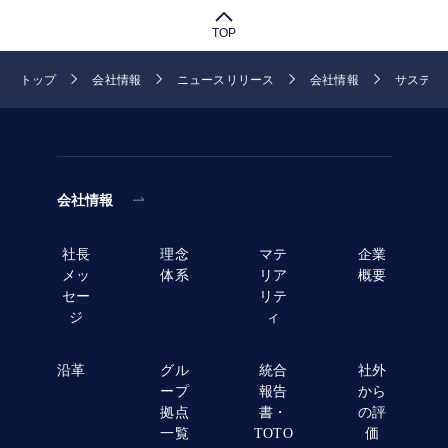
TOP
トップ
会社情報
ニュースリリース
会社情報
サステナ
会社情報
社長
理念
マテ
企業
メッ
体系
リア
概要
セー
リテ
ジ
ィ
沿革
グル
統合
社外
ープ
報告
から
拠点
書・
の評
一覧
TOTO
価