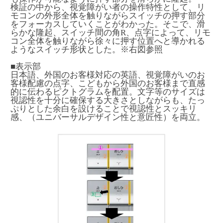
検証の中から、視覚障がい者の操作特性として、リ
モコンの外形全体を触りながらスイッチの押す部分
をフォーカスしていくことがわかった。そこで、滑
らかな隆起、スイッチ間の角R、点字によって、リモ
コン全体を触りながら徐々に押す位置へと導かれる
ようなスイッチ形状とした。※右図参照
■表示部
日本語、外国のお客様対応の英語、視覚障がいのお
客様配慮の点字、こどもから外国のお客様まで直感
的に伝わるピクトグラムを配置。文字等のサイズは
視認性を十分に確保する大きさとしながらも、たっ
ぷりとした余白を設けることで視認性とスッキリ
感、（ユニバーサルデザイン性と意匠性）を両立。