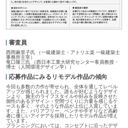
審査員
西岡麻里子氏 （一級建築士・アトリエ楽 一級建築士
事務所主宰）
竜口隆三氏 （西日本工業大研究センター客員教授・
博士（人間環境デザイン学））
応募作品にみるリモデル作品の傾向
今回も多数の力作が寄せられ、全体を通してレベル
アップが感じられました。誰もが好むようなデザイ
ンより、施主のライフスタイルや好みを反映させた
個性のあるデザイン・空間づくりに力量を感じるケ
ースも多く、そのような作品が上位に入賞していま
す。また、バリアフリー、ベンチや手すりなど高齢
者に優しいアイデアを採用したリモデル作品が増え
ています。
プランニングにおいては、コンセプトに沿ったデザ