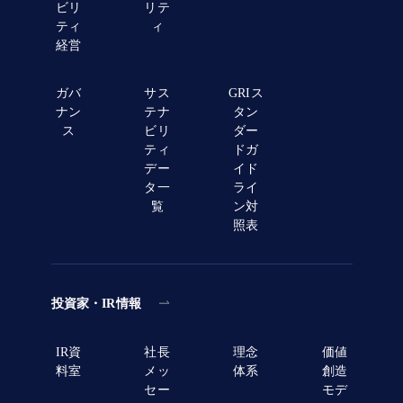
ビリ
リテ
ティ
ィ
経営
ガバ
サス
GRIス
ナン
テナ
タン
ス
ビリ
ダー
ティ
ドガ
デー
イド
タ一
ライ
覧
ン対
照表
投資家・IR情報
IR資
社長
理念
価値
料室
メッ
体系
創造
セー
モデ