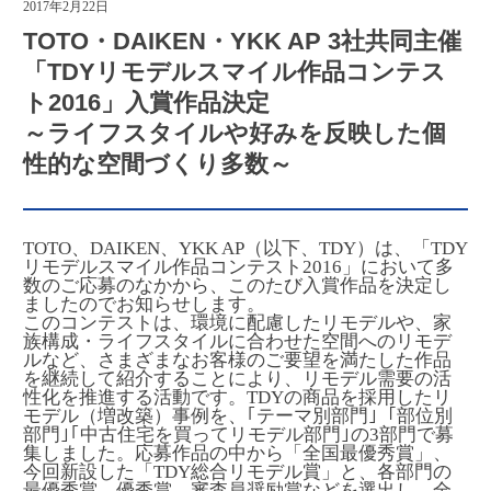
2017年2月22日
TOTO・DAIKEN・YKK AP 3社共同主催
「TDYリモデルスマイル作品コンテス
ト2016」入賞作品決定
～ライフスタイルや好みを反映した個
性的な空間づくり多数～
TOTO、DAIKEN、YKK AP（以下、TDY）は、「TDY
リモデルスマイル作品コンテスト2016」において多
数のご応募のなかから、このたび入賞作品を決定し
ましたのでお知らせします。
このコンテストは、環境に配慮したリモデルや、家
族構成・ライフスタイルに合わせた空間へのリモデ
ルなど、さまざまなお客様のご要望を満たした作品
を継続して紹介することにより、リモデル需要の活
性化を推進する活動です。TDYの商品を採用したリ
モデル（増改築）事例を、｢テーマ別部門｣「部位別
部門｣｢中古住宅を買ってリモデル部門｣の3部門で募
集しました。応募作品の中から「全国最優秀賞」、
今回新設した「TDY総合リモデル賞」と、各部門の
最優秀賞、優秀賞、審査員奨励賞などを選出し、全