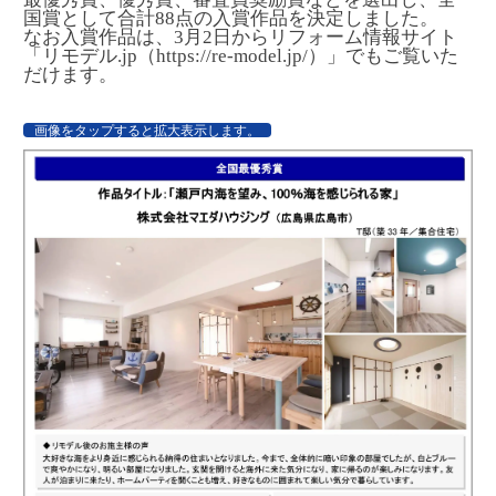
国賞として合計88点の入賞作品を決定しました。
なお入賞作品は、3月2日からリフォーム情報サイト
「
リモデル.jp（https://re-model.jp/）
」でもご覧いた
だけます。
画像をタップすると拡大表示します。