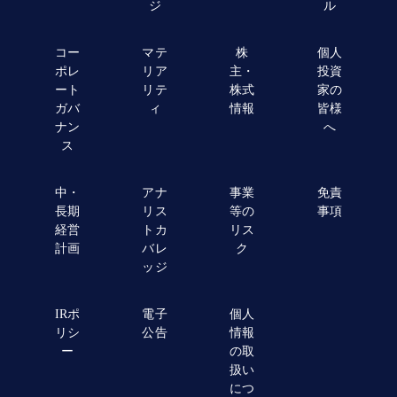
ジ
ル
コー
マテ
株
個人
ポレ
リア
主・
投資
ート
リテ
株式
家の
ガバ
ィ
情報
皆様
ナン
へ
ス
中・
アナ
事業
免責
長期
リス
等の
事項
経営
トカ
リス
計画
バレ
ク
ッジ
IRポ
電子
個人
リシ
公告
情報
ー
の取
扱い
につ