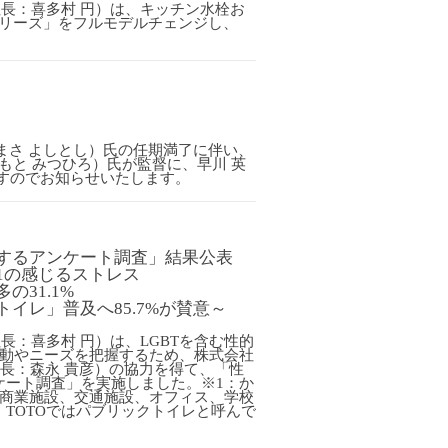
社長：喜多村 円）は、キッチン水栓お
シリーズ」をフルモデルチェンジし、
りまさ よしとし）氏の任期満了に伴い、
まもと みつひろ）氏が監督に、早川 英
すのでお知らせいたします。
するアンケート調査」結果公表
1
の感じるストレス
31.1%
イレ」普及へ85.7%が賛意～
長：喜多村 円）は、LGBTを含む性的
行動やニーズを把握するため、株式会社
社長：森永 貴彦）の協力を得て、「性
ケート調査」を実施しました。※1：か
：商業施設、交通施設、オフィス、学校
TOTOではパブリックトイレと呼んで