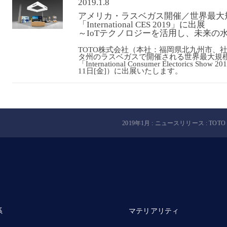
2019.1.8
アメリカ・ラスベガス開催／世界最大
「International CES 2019」に出展
～IoTテクノロジーを活用し、未来の
TOTO株式会社（本社：福岡県北九州市、
タ州のラスベガスで開催される世界最大規
「International Consumer Electorics
11日[金]）に出展いたします。
2019年1月 : ニュースリリース : TOTO
系
マテリアリティ