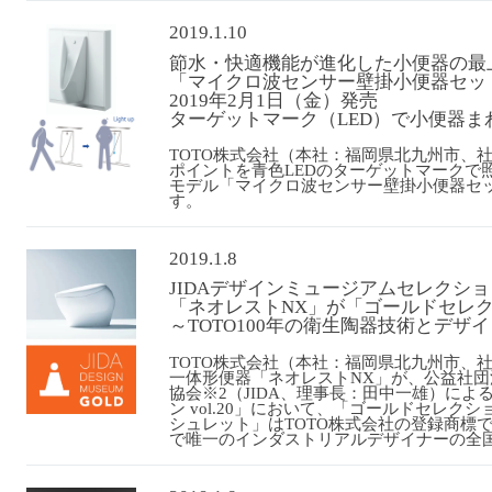
2019.1.10
節水・快適機能が進化した小便器の最
「マイクロ波センサー壁掛小便器セッ
2019年2月1日（金）発売
ターゲットマーク（LED）で小便器
TOTO株式会社（本社：福岡県北九州市、
ポイントを青色LEDのターゲットマークで
モデル「マイクロ波センサー壁掛小便器セット
す。
2019.1.8
JIDAデザインミュージアムセレクションv
「ネオレストNX」が「ゴールドセレ
～TOTO100年の衛生陶器技術とデザ
TOTO株式会社（本社：福岡県北九州市、
一体形便器「ネオレストNX」が、公益社
協会※2（JIDA、理事長：田中一雄）に
ン vol.20」において、「ゴールドセレク
シュレット」はTOTO株式会社の登録商標で
で唯一のインダストリアルデザイナーの全