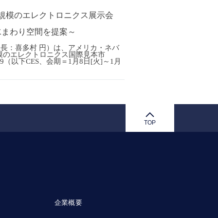
規模のエレクトロニクス展示会
水まわり空間を提案～
社長：喜多村 円）は、アメリカ・ネバ
模のエレクトロニクス国際見本市
 Show 2019（以下CES、会期＝1月8日[火]～1月
TOP
企業概要