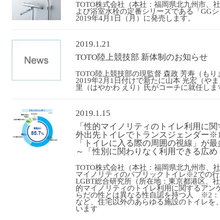
TOTO株式会社（本社：福岡県北九州市、
よび浴室水栓の定番シリーズである「GG
2019年4月1日（月）に発売します。
2019.1.21
TOTO陸上競技部 新体制のお知らせ
TOTO陸上競技部の現監督 森政 芳寿（も
2019年2月1日付けで新たに山本 光宏（や
里（はやかわ えり）氏がコーチに就任しま
2019.1.15
「性的マイノリティのトイレ利用に関
外出先トイレでトランスジェンダー
※
「トイレに入る際の周囲の視線」が最多の
～「性別に関わりなく利用できる広めト
TOTO株式会社（本社：福岡県北九州市、社
マイノリティのパブリックトイレ※2での
LGBT総合研究所（所在地：東京都港区、
的マイノリティのトイレ利用に関するアン
らだの性とは異なる性自認を持つ人 ※2
など、住宅以外のあらゆる施設のトイレを、
います