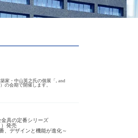
家・中山英之氏の個展「, and
日（日）の会期で開催します。
栓金具の定番シリーズ
月）発売
品番、デザインと機能が進化～