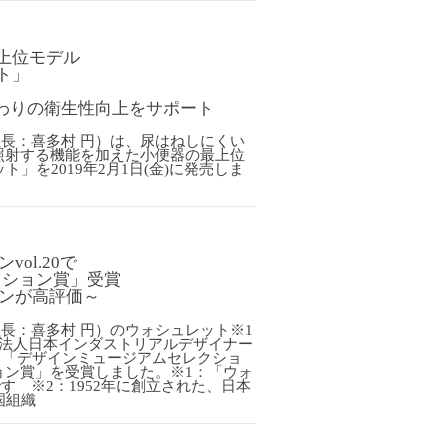
上位モデル
ト」
まわりの衛生性向上をサポート
社長：喜多村 円）は、尿はねしにくい
照射する機能を加えた小便器の最上位
」を2019年2月1日(金)に発売しま
ol.20で
クション賞」受賞
インが高評価～
社長：喜多村 円）のウォシュレット※1
団法人日本インダストリアルデザイナー
よる「デザインミュージアムセレクショ
ション賞」を受賞しました。※1：「ウォ
す ※2：1952年に創立された、日本
国組織