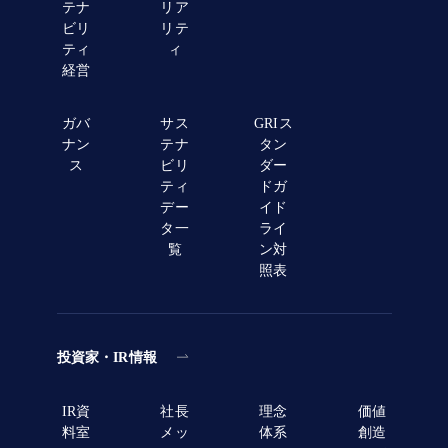
テナ
リア
ビリ
リテ
ティ
ィ
経営
ガバ
サス
GRIス
ナン
テナ
タン
ス
ビリ
ダー
ティ
ドガ
デー
イド
タ一
ライ
覧
ン対
照表
投資家・IR情報
IR資
社長
理念
価値
料室
メッ
体系
創造