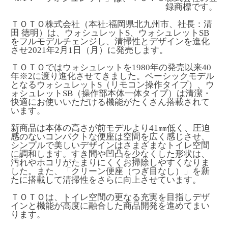
録商標です。
ＴＯＴＯ株式会社（本社:福岡県北九州市、社長：清
田 徳明）は、ウォシュレットS、ウォシュレットSB
をフルモデルチェンジし、清掃性とデザインを進化
させ2021年2月1日（月）に発売します。
ＴＯＴＯではウォシュレットを1980年の発売以来40
年
※2
に渡り進化させてきました。ベーシックモデル
となるウォシュレットS（リモコン操作タイプ）、ウ
ォシュレットSB（操作部本体一体タイプ）は清潔・
快適にお使いいただける機能がたくさん搭載されて
います。
新商品は本体の高さが前モデルより41㎜低く、圧迫
感のないコンパクトな便座は空間を広く感じさせ、
シンプルで美しいデザインはさまざまなトイレ空間
に調和します。すき間や凹凸を少なくした形状は、
汚れやホコリがたまりにくくお掃除しやすくなりま
した。また、「クリーン便座（つぎ目なし）」を新
たに搭載して清掃性をさらに向上させています。
ＴＯＴＯは、トイレ空間の更なる充実を目指しデザ
インと機能が高度に融合した商品開発を進めてまい
ります。