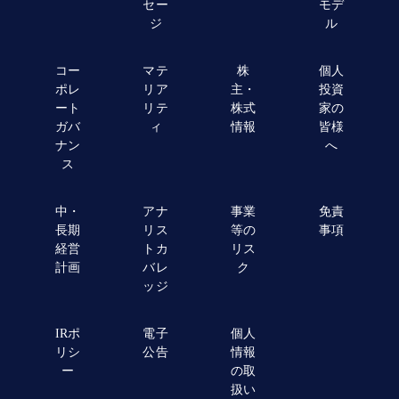
セー
モデ
ジ
ル
コー
マテ
株
個人
ポレ
リア
主・
投資
ート
リテ
株式
家の
ガバ
ィ
情報
皆様
ナン
へ
ス
中・
アナ
事業
免責
長期
リス
等の
事項
経営
トカ
リス
計画
バレ
ク
ッジ
IRポ
電子
個人
リシ
公告
情報
ー
の取
扱い