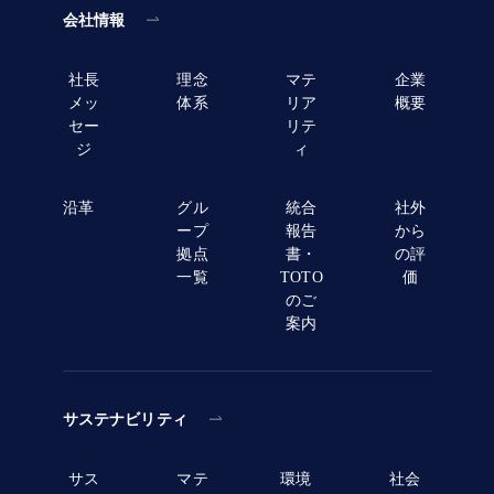
会社情報
社長
理念
マテ
企業
メッ
体系
リア
概要
セー
リテ
ジ
ィ
沿革
グル
統合
社外
ープ
報告
から
拠点
書・
の評
一覧
TOTO
価
のご
案内
サステナビリティ
サス
マテ
環境
社会