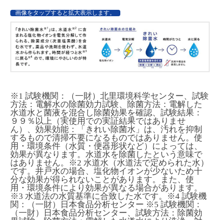
画像をタップすると拡大表示します。
※1 試験機関：（一財）北里環境科学センター、試験
方法：電解水の除菌効力試験、除菌方法：電解した
水道水と菌液を混合し除菌効果を確認、試験結果：
９９％以上（実使用での実証結果ではありませ
ん）、効果効能：「きれい除菌水」は、汚れを抑制
するもので清掃不要になるものではありません。使
用・環境条件（水質・便器形状など）によっては、
効果が異なります。水道水を除菌したという意味で
はありません。※2 水道水（水道法で定められた水）
です。井戸水の場合、塩化物イオンが少ないため十
分な効果が得られないことがあります。また、使
用・環境条件により効果が異なる場合があります。
※3 水道法の水質基準に合致した水です。※4 試験機
関：（一財）日本食品分析センター ※5 試験機関：
（一財）日本食品分析センター、試験方法：除菌効