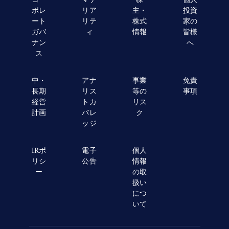
ポレ
リア
主・
投資
ート
リテ
株式
家の
ガバ
ィ
情報
皆様
ナン
へ
ス
中・
アナ
事業
免責
長期
リス
等の
事項
経営
トカ
リス
計画
バレ
ク
ッジ
IRポ
電子
個人
リシ
公告
情報
ー
の取
扱い
につ
いて