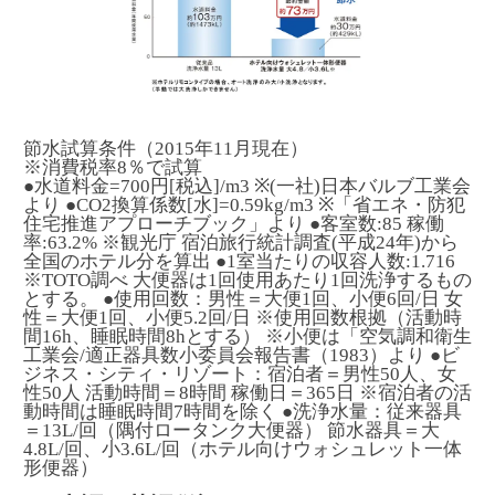
節水試算条件（2015年11月現在）
※消費税率8％で試算
●水道料金=700円[税込]/m
3
※(一社)日本バルブ工業会
より ●CO
2
換算係数[水]=0.59kg/m
3
※「省エネ・防犯
住宅推進アプローチブック」より ●客室数:85 稼働
率:63.2% ※観光庁 宿泊旅行統計調査(平成24年)から
全国のホテル分を算出 ●1室当たりの収容人数:1.716
※TOTO調べ 大便器は1回使用あたり1回洗浄するもの
とする。 ●使用回数：男性＝大便1回、小便6回/日 女
性＝大便1回、小便5.2回/日 ※使用回数根拠（活動時
間16h、睡眠時間8hとする） ※小便は「空気調和衛生
工業会/適正器具数小委員会報告書（1983）より ●ビ
ジネス・シティ・リゾート：宿泊者＝男性50人、女
性50人 活動時間＝8時間 稼働日＝365日 ※宿泊者の活
動時間は睡眠時間7時間を除く ●洗浄水量：従来器具
＝13L/回（隅付ロータンク大便器） 節水器具＝大
4.8L/回、小3.6L/回（ホテル向けウォシュレット一体
形便器）