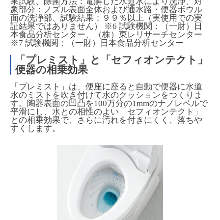
果試験、除菌方法：電解した水道水により洗浄、対
象部分：ノズル表面全体および通水路・便器ボウル
面の洗浄部、試験結果：９９％以上（実使用での実
証結果ではありません） ※6 試験機関：（一財）日
本食品分析センター、（株）東レリサーチセンター
※7 試験機関：（一財）日本食品分析センター
「プレミスト」と「セフィオンテクト」
便器の相乗効果
「プレミスト」は、便座に座ると自動で便器に水道
水のミストを吹き付けて水のクッションをつくりま
す。陶器表面の凹凸を100万分の1mmのナノレベルで
平滑にし、水との相性のよい「セフィオンテクト」
との相乗効果で、さらに汚れを付きにくく、落ちや
すくします。