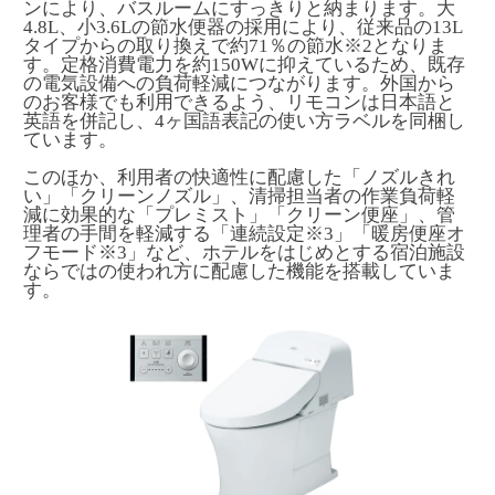
ンにより、バスルームにすっきりと納まります。大
4.8L、小3.6Lの節水便器の採用により、従来品の13L
タイプからの取り換えで約71％の節水※2となりま
す。定格消費電力を約150Wに抑えているため、既存
の電気設備への負荷軽減につながります。外国から
のお客様でも利用できるよう、リモコンは日本語と
英語を併記し、4ヶ国語表記の使い方ラベルを同梱し
ています。
このほか、利用者の快適性に配慮した「ノズルきれ
い」「クリーンノズル」、清掃担当者の作業負荷軽
減に効果的な「プレミスト」「クリーン便座」、管
理者の手間を軽減する「連続設定※3」「暖房便座オ
フモード※3」など、ホテルをはじめとする宿泊施設
ならではの使われ方に配慮した機能を搭載していま
す。