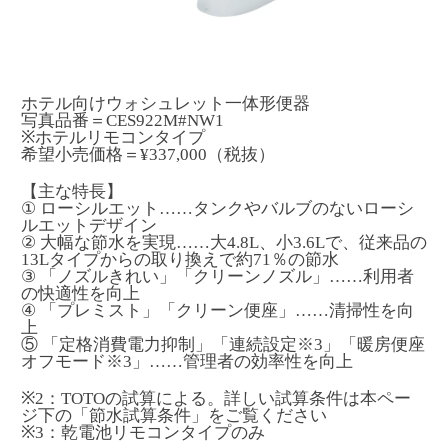
ホテル向けウォシュレット一体形便器
写真品番＝CES922M#NW1
※ホテルリモコンタイプ
希望小売価格＝¥337,000（税抜）
【主な特長】
① ローシルエット……タンクやバルブのないローシ
ルエットデザイン
② 大幅な節水を実現……大4.8L、小3.6Lで、従来品の
13Lタイプからの取り換えで約71％の節水
③ 「ノズルきれい」「クリーンノズル」……利用者
の快適性を向上
④ 「プレミスト」「クリーン便座」……清掃性を向
上
⑤ 「定格消費電力抑制」「連続設定※3」「暖房便座
オフモード※3」……管理者の効率性を向上
※2：TOTOの試算による。詳しい試算条件は本ペー
ジ下の「節水試算条件」をご覧ください
※3：乾電池リモコンタイプのみ