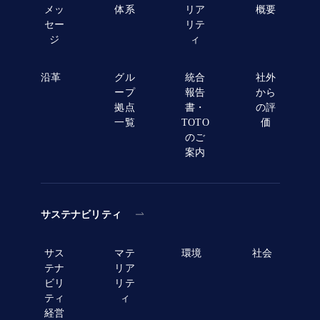
メッ
体系
リア
概要
セー
リテ
ジ
ィ
沿革
グル
統合
社外
ープ
報告
から
拠点
書・
の評
一覧
TOTO
価
のご
案内
サステナビリティ
サス
マテ
環境
社会
テナ
リア
ビリ
リテ
ティ
ィ
経営