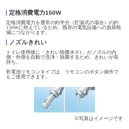
定格消費電力150W
定格消費電力を通常の約半分（貯湯式の場合）の約
150Wに抑えているため、既存の電気設備への負荷軽
減につながります。
ノズルきれい
トイレ使用後に「きれい除菌水※1」がノズルの内
側・外側を自動で洗浄・除菌するため、きれいが長
持ち。
乾電池リモコンタイプは、リモコンのボタン操作で
もご使用できます。
※写真はイメージです