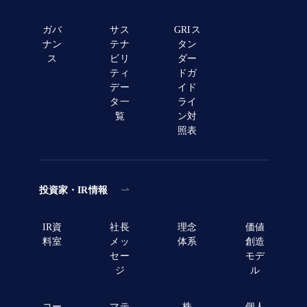
ガバ
サス
GRIス
ナン
テナ
タン
ス
ビリ
ダー
ティ
ドガ
デー
イド
タ一
ライ
覧
ン対
照表
投資家・IR情報
IR資
社長
理念
価値
料室
メッ
体系
創造
セー
モデ
ジ
ル
コー
マテ
株
個人