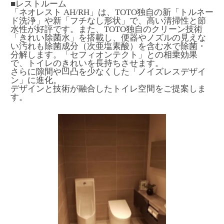
■レストルーム
「ネオレスト AH/RH」は、TOTO独自の新「トルネー
ド洗浄」や新「フチなし形状」で、高い清掃性と節
水性が好評です。また、TOTO独自のクリーン技術
「きれい除菌水」を搭載し、便器やノズルの見えな
い汚れも除菌成分（次亜塩素酸）を含む水で除菌・
分解します。「セフィオンテクト」との相乗効果
で、トイレのきれいを長持ちさせます。
さらに隙間や凹凸を少なくした「ノイズレスデザイ
ン」に進化。
デザインと技術が融合したトイレ空間をご提案しま
す。