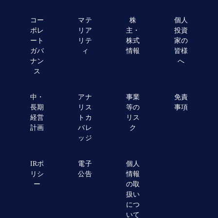
コー
マテ
株
個人
ポレ
リア
主・
投資
ート
リテ
株式
家の
ガバ
ィ
情報
皆様
ナン
へ
ス
中・
アナ
事業
免責
長期
リス
等の
事項
経営
トカ
リス
計画
バレ
ク
ッジ
IRポ
電子
個人
リシ
公告
情報
ー
の取
扱い
につ
いて