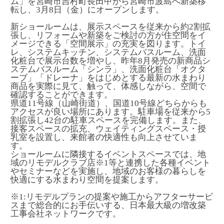
ム」を宮崎市吉村町長田甲から宮崎市波島へ新築移
転し、3月8日（金）にオープンします。
新ショールームは、展示スペースを従来から約2割拡
張し、リフォームや新築をご検討の方が住空間をイ
メージできる「空間展示」の充実を図ります。トイ
レ、システムキッチン、システムバスルーム、洗面
化粧台で展示台数を増やし、昨年8月発売の新商品シ
ステムバスルーム「シンラ」、洗面化粧台「オクタ
ーブ」「ドレーナ」をはじめとする最新の水まわり
商品を実際に見て、触って、体感しながら、空間で
確認することができます。
県道11号線（山崎街道）、国道10号線どちらからも
アクセスが良い場所にあります。駐車場を従来から5
割拡張し42台の駐車スペースを完備します。また、
接客スペースの拡充、ウェイティングスペース・授
乳室を設置し、来館者の快適性も向上させていま
す。
ショールームに隣接するイベントスペースでは、地
域のリモデルクラブ店
※1
等と連携した各種イベント
やセミナーなどを実施し、地域のお客様の暮らしを
快適にする水まわり空間を提案します。
※1:リモデルプランの提案や施工からアフターサービ
スまで総合的にお手伝いする、日本最大級の増改築
工事会社ネットワークです。