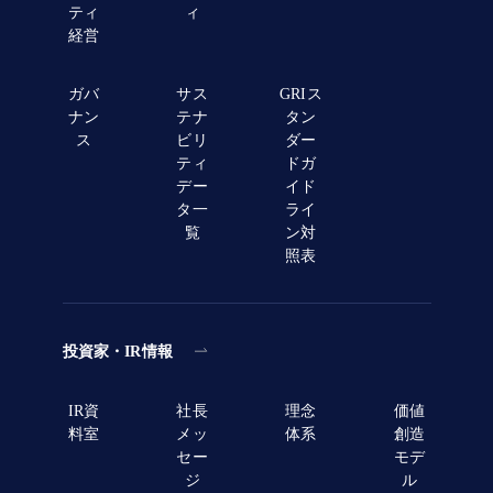
ティ
ィ
経営
ガバ
サス
GRIス
ナン
テナ
タン
ス
ビリ
ダー
ティ
ドガ
デー
イド
タ一
ライ
覧
ン対
照表
投資家・IR情報
IR資
社長
理念
価値
料室
メッ
体系
創造
セー
モデ
ジ
ル