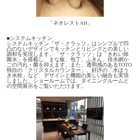
「ネオレストAH」
■システムキッチン
システムキッチン「ザ・クラッソ」はシンプルで凹
凸のないデザインでキッチンとリビングとの美しい
調和を実現します。「ザ・クラッソ」は「きれい除
菌水」を搭載し、まな板、包丁、ふきん、排水網か
ごの汚れ・菌を抑えます。また、透明感のあるTOTO
独自の「クリスタルカウンター」、好評の「水ほう
き水栓」など、デザインと機能の美しい融合も実現
しました。ショールームでは、ダイニングルームと
の空間展示をご覧いただけます。