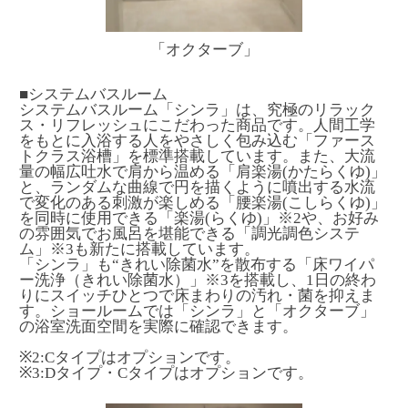
「オクターブ」
■システムバスルーム
システムバスルーム「シンラ」は、究極のリラック
ス・リフレッシュにこだわった商品です。人間工学
をもとに入浴する人をやさしく包み込む「ファース
トクラス浴槽」を標準搭載しています。また、大流
量の幅広吐水で肩から温める「肩楽湯(かたらくゆ)」
と、ランダムな曲線で円を描くように噴出する水流
で変化のある刺激が楽しめる「腰楽湯(こしらくゆ)」
を同時に使用できる「楽湯(らくゆ)」
※2
や、お好み
の雰囲気でお風呂を堪能できる「調光調色システ
ム」
※3
も新たに搭載しています。
「シンラ」も“きれい除菌水”を散布する「床ワイパ
ー洗浄（きれい除菌水）」
※3
を搭載し、1日の終わ
りにスイッチひとつで床まわりの汚れ・菌を抑えま
す。ショールームでは「シンラ」と「オクターブ」
の浴室洗面空間を実際に確認できます。
※2:Cタイプはオプションです。
※3:Dタイプ・Cタイプはオプションです。