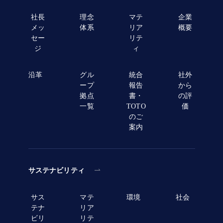
社長
理念
マテ
企業
メッ
体系
リア
概要
セー
リテ
ジ
ィ
沿革
グル
統合
社外
ープ
報告
から
拠点
書・
の評
一覧
TOTO
価
のご
案内
サステナビリティ
サス
マテ
環境
社会
テナ
リア
ビリ
リテ