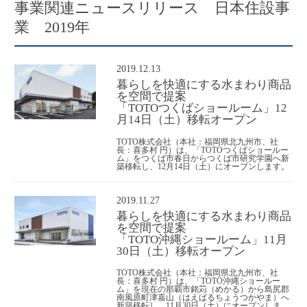
事業関連ニュースリリース 日本住設事
業 2019年
2019.12.13
暮らしを快適にする水まわり商品
を空間で提案
「TOTOつくばショールーム」12
月14日（土）移転オープン
TOTO株式会社（本社：福岡県北九州市、社
長：喜多村 円）は、「TOTOつくばショールー
ム」をつくば市春日からつくば市研究学園へ新
築移転し、12月14日（土）にオープンします。
2019.11.27
暮らしを快適にする水まわり商品
を空間で提案
「TOTO沖縄ショールーム」11月
30日（土）移転オープン
TOTO株式会社（本社：福岡県北九州市、社
長：喜多村 円）は、「TOTO沖縄ショールー
ム」を現在の那覇市銘苅（めかる）から島尻郡
南風原町津嘉山（はえばるちょうつかやま）へ
新築移転し、11月30日（土）にオープンしま