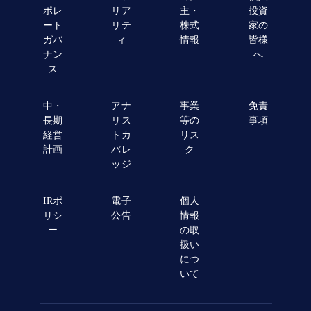
ポレ
リア
主・
投資
ート
リテ
株式
家の
ガバ
ィ
情報
皆様
ナン
へ
ス
中・
アナ
事業
免責
長期
リス
等の
事項
経営
トカ
リス
計画
バレ
ク
ッジ
IRポ
電子
個人
リシ
公告
情報
ー
の取
扱い
につ
いて