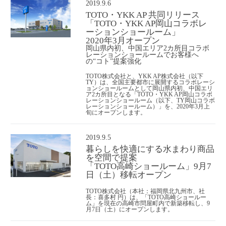
2019.9.6
TOTO・YKK AP 共同リリース
「TOTO・YKK AP岡山コラボレ
ーションショールーム」
2020年3月オープン
岡山県内初、中国エリア2カ所目コラボ
レーションショールームでお客様へ
の“コト”提案強化
TOTO株式会社と、YKK AP株式会社（以下
TY）は、全国主要都市に展開するコラボレーシ
ョンショールームとして岡山県内初、中国エリ
ア2カ所目となる「TOTO・YKK AP岡山コラボ
レーションショールーム（以下、TY岡山コラボ
レーションショールーム）」を、2020年3月上
旬にオープンします。
2019.9.5
暮らしを快適にする水まわり商品
を空間で提案
「TOTO高崎ショールーム」9月7
日（土）移転オープン
TOTO株式会社（本社：福岡県北九州市、社
長：喜多村 円）は、「TOTO高崎ショールー
ム」を現在の高崎市問屋町内で新築移転し、9
月7日（土）にオープンします。