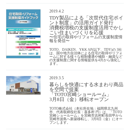
2019.4.2
TDY製品による「次世代住宅ポイ
ント制度」の活用ガイド発行
消費税増税の支援制度活用でかし
こい住まいづくりを応援
〜住宅の取得やリフォームの支援制度情
報を発信〜
TOTO、DAIKEN、YKK AP(以下、TDY)の 3社
は、国や地方自治体による住宅の取得やリフォ
ームに対する様々な税制優遇や補助・融資など
の支援制度に関する情報提供を4月から強化し
ます。
2019.3.5
暮らしを快適にする水まわり商品
を空間で提案
「TOTO宮崎ショールーム」
3月8日（金）移転オープン
TOTO株式会社（本社所在地：福岡県北九州
市、代表取締役社長：喜多村 円）は、「TOTO
宮崎ショールーム」を宮崎市吉村町長田甲から
宮崎市波島へ新築移転し、3月8日（金）にオー
プンします。