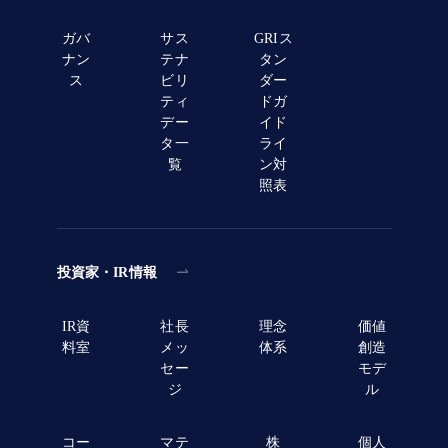
ガバ
サス
GRIス
ナン
テナ
タン
ス
ビリ
ダー
ティ
ドガ
デー
イド
タ一
ライ
覧
ン対
照表
投資家・IR情報
IR資
社長
理念
価値
料室
メッ
体系
創造
セー
モデ
ジ
ル
コー
マテ
株
個人