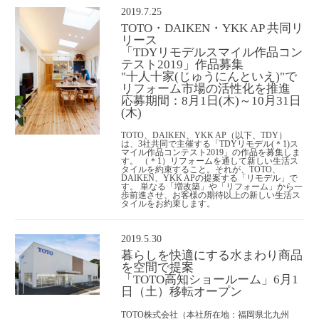
2019.7.25
TOTO・DAIKEN・YKK AP 共同リ
リース
「TDYリモデルスマイル作品コン
テスト2019」作品募集
"十人十家(じゅうにんといえ)"で
リフォーム市場の活性化を推進
応募期間：8月1日(木)～10月31日
(木)
TOTO、DAIKEN、YKK AP（以下、TDY）
は、3社共同で主催する「TDYリモデル(＊1)ス
マイル作品コンテスト2019」の作品を募集しま
す。 （＊1）リフォームを通して新しい生活ス
タイルを約束すること。それが、TOTO、
DAIKEN、YKK APの提案する「リモデル」で
す。 単なる「増改築」や「リフォーム」から一
歩前進させ、お客様の期待以上の新しい生活ス
タイルをお約束します。
2019.5.30
暮らしを快適にする水まわり商品
を空間で提案
「TOTO高知ショールーム」6月1
日（土）移転オープン
TOTO株式会社（本社所在地：福岡県北九州