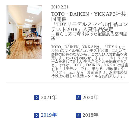
2019.2.21
TOTO・DAIKEN・YKK AP 3社共
同開催
「TDYリモデルスマイル作品コン
テスト2018」入賞作品決定
～暮らし方に寄り添った配慮ある空間提
案～
TOTO、DAIKEN、YKK APは、「TDYリモデ
ル(※)スマイル作品コンテスト2018」において
多数の応募のなかから、このたび入賞作品を決
定しましたのでお知らせします。 （※）リフォ
ームを通して新しい生活スタイルを約束するこ
と。それが、TOTO、DAIKEN、YKK APの提案
する「リモデル」です。 単なる「増改築」や
「リフォーム」から一歩前進させ、お客様の期
待以上の新しい生活スタイルをお約束します。
2021年
2020年
2019年
2018年