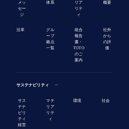
メッ
体系
リア
概要
セー
リテ
ジ
ィ
沿革
グル
統合
社外
ープ
報告
から
拠点
書・
の評
一覧
TOTO
価
のご
案内
サステナビリティ
サス
マテ
環境
社会
テナ
リア
ビリ
リテ
ティ
ィ
経営