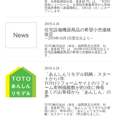
市、代表取締役社長：喜多村 円）は、「TOTO
高知ショールーム」を高知市東秦泉寺から高知
市福井東町へ新築移転し、6月1日（土）にオー
プンします。
2019.4.26
住宅設備機器商品の希望小売価格
改定
～2019年10月1日受注分より～
TOTO株式会社（本社：福岡県北九州市、社
長：喜多村 円）は、2019年10月1日受注分より
住宅設備機器商品の希望小売価格を改定しま
す。
2019.4.24
「あんしんリモデル戦略」スター
トから1年
TOTOリフォームサイトのリフォ
ーム実例掲載数が約3倍に伸長
多くのお客様から「あんしん」の
声
TOTO株式会社（本社：福岡県北九州市、社
長：喜多村 円）は、"あんしん"なリモデルの実
現に向け、昨年4月に「あんしんリモデル戦
略」をスタートさせ、1年が経ちました。