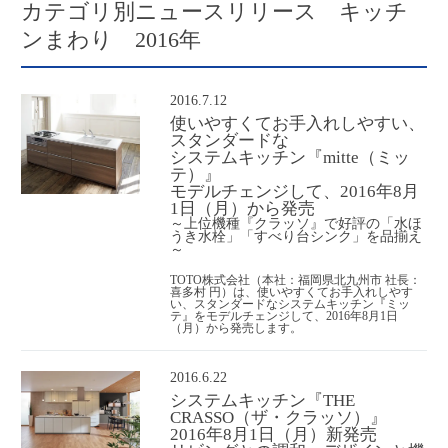
カテゴリ別ニュースリリース キッチ
ンまわり 2016年
2016.7.12
使いやすくてお手入れしやすい、
スタンダードな
システムキッチン『mitte（ミッ
テ）』
モデルチェンジして、2016年8月
1日（月）から発売
～上位機種『クラッソ』で好評の「水ほ
うき水栓」「すべり台シンク」を品揃え
～
TOTO株式会社（本社：福岡県北九州市 社長：
喜多村 円）は、使いやすくてお手入れしやす
い、スタンダードなシステムキッチン『ミッ
テ』をモデルチェンジして、2016年8月1日
（月）から発売します。
2016.6.22
システムキッチン『THE
CRASSO（ザ・クラッソ）』
2016年8月1日（月）新発売