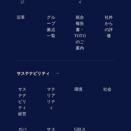
ジ
ィ
沿革
グル
統合
社外
ープ
報告
から
拠点
書・
の評
一覧
TOTO
価
のご
案内
サステナビリティ
サス
マテ
環境
社会
テナ
リア
ビリ
リテ
ティ
ィ
経営
ガバ
サス
GRIス