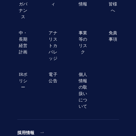
ガバ
ィ
情報
皆様
ナン
へ
ス
中・
アナ
事業
免責
長期
リス
等の
事項
経営
トカ
リス
計画
バレ
ク
ッジ
IRポ
電子
個人
リシ
公告
情報
ー
の取
扱い
につ
いて
採用情報