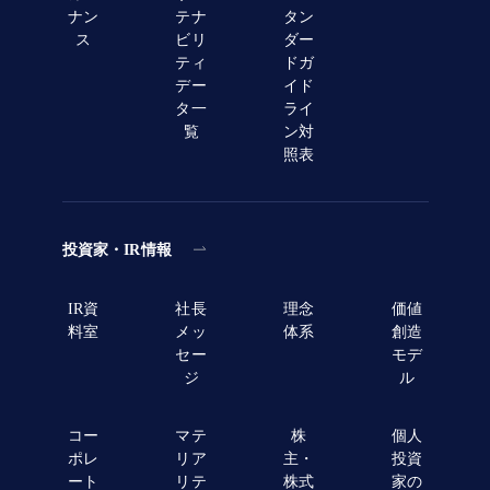
ナン
テナ
タン
ス
ビリ
ダー
ティ
ドガ
デー
イド
タ一
ライ
覧
ン対
照表
投資家・IR情報
IR資
社長
理念
価値
料室
メッ
体系
創造
セー
モデ
ジ
ル
コー
マテ
株
個人
ポレ
リア
主・
投資
ート
リテ
株式
家の