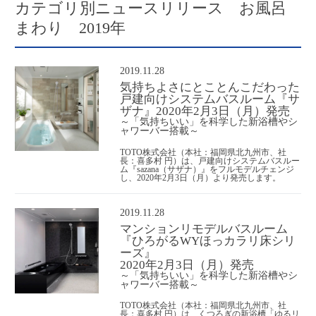
カテゴリ別ニュースリリース お風呂
まわり 2019年
2019.11.28
気持ちよさにとことんこだわった
戸建向けシステムバスルーム『サ
ザナ』2020年2月3日（月）発売
～「気持ちいい」を科学した新浴槽やシ
ャワーバー搭載～
TOTO株式会社（本社：福岡県北九州市、社
長：喜多村 円）は、戸建向けシステムバスルー
ム『sazana（サザナ）』をフルモデルチェンジ
し、2020年2月3日（月）より発売します。
2019.11.28
マンションリモデルバスルーム
『ひろがるWYほっカラリ床シリ
ーズ』
2020年2月3日（月）発売
～「気持ちいい」を科学した新浴槽やシ
ャワーバー搭載～
TOTO株式会社（本社：福岡県北九州市、社
長：喜多村 円）は、くつろぎの新浴槽「ゆるリ