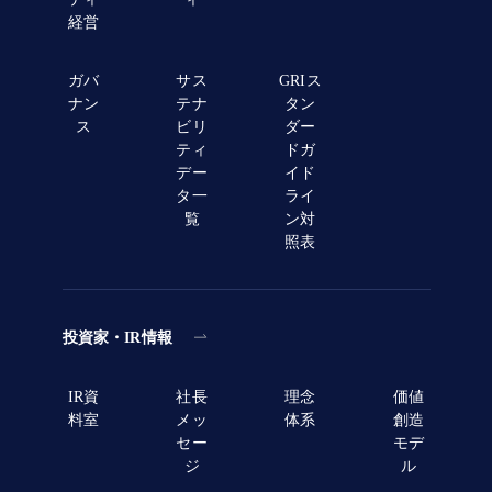
経営
ガバ
サス
GRIス
ナン
テナ
タン
ス
ビリ
ダー
ティ
ドガ
デー
イド
タ一
ライ
覧
ン対
照表
投資家・IR情報
IR資
社長
理念
価値
料室
メッ
体系
創造
セー
モデ
ジ
ル