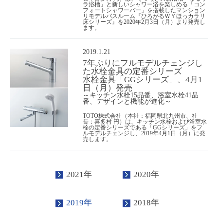
ラ浴槽」と新しいシャワー浴を楽しめる「コン
フォートシャワーバー」を搭載したマンション
リモデルバスルーム『ひろがるＷＹほっカラリ
床シリーズ』を2020年2月3日（月）より発売し
ます。
2019.1.21
7年ぶりにフルモデルチェンジし
た水栓金具の定番シリーズ
水栓金具「GGシリーズ」、4月1
日（月）発売
～キッチン水栓15品番、浴室水栓41品
番、デザインと機能が進化～
TOTO株式会社（本社：福岡県北九州市、社
長：喜多村 円）は、キッチン水栓および浴室水
栓の定番シリーズである「GGシリーズ」をフ
ルモデルチェンジし、2019年4月1日（月）に発
売します。
2021年
2020年
2019年
2018年