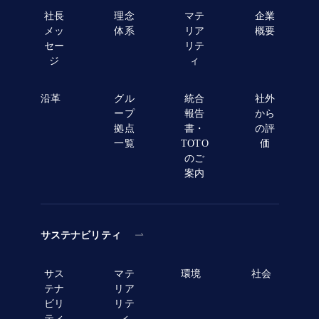
社長
理念
マテ
企業
メッ
体系
リア
概要
セー
リテ
ジ
ィ
沿革
グル
統合
社外
ープ
報告
から
拠点
書・
の評
一覧
TOTO
価
のご
案内
サステナビリティ
サス
マテ
環境
社会
テナ
リア
ビリ
リテ
ティ
ィ