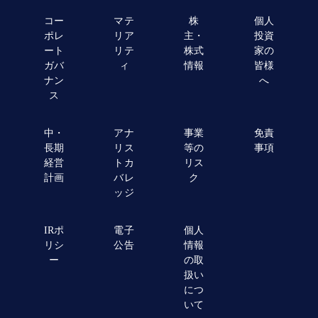
コー
マテ
株
個人
ポレ
リア
主・
投資
ート
リテ
株式
家の
ガバ
ィ
情報
皆様
ナン
へ
ス
中・
アナ
事業
免責
長期
リス
等の
事項
経営
トカ
リス
計画
バレ
ク
ッジ
IRポ
電子
個人
リシ
公告
情報
ー
の取
扱い
につ
いて