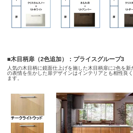
■木目柄扉（2色追加）：プライスグループ3
人気の木目柄に鏡面仕上げを施した木目柄扉に2色を新
の表情を生かした扉デザインはインテリアとも相性良
ます。