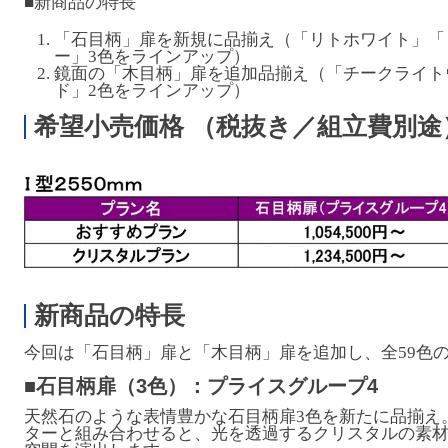
■新商品の特長
「石目柄」扉を新規に品揃え（「リトホワイト」「
ー」3色をラインアップ）
鏡面の「木目柄」扉を追加品揃え（「チークライト
ド」2色をラインアップ）
希望小売価格 （税抜き／組立費別途
新商品の特長
今回は「石目柄」扉と「木目柄」扉を追加し、全59色
■石目柄扉（3色）：プライスグループ4
天然石のような表情豊かな石目柄扉3色を新たに品揃え。
ターと組み合わせると、光を透過するクリスタルの素