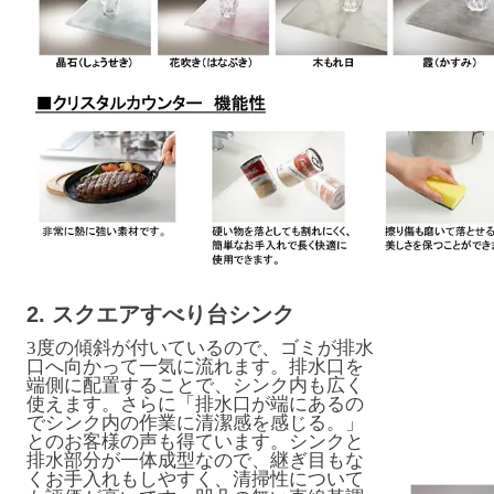
2. スクエアすべり台シンク
3度の傾斜が付いているので、ゴミが排水
口へ向かって一気に流れます。排水口を
端側に配置することで、シンク内も広く
使えます。さらに「排水口が端にあるの
でシンク内の作業に清潔感を感じる。」
とのお客様の声も得ています。シンクと
排水部分が一体成型なので、継ぎ目もな
くお手入れもしやすく、清掃性について