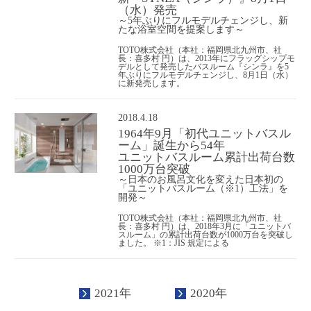
（水）発売
～5年ぶりにフルモデルチェンジし、新
たな浴室空間を提案します～
TOTO株式会社（本社：福岡県北九州市、社
長：喜多村 円）は、2013年にフラッグシップモ
デルとして発売したバスルーム『シンラ』を5
年ぶりにフルモデルチェンジし、8月1日（水）
に新発売します。
2018.4.18
1964年9月「初代ユニットバスル
ーム」誕生から54年
ユニットバスルーム累計出荷台数
1000万台突破
～日本のお風呂文化を変えた日本初の
「ユニットバスルーム（※1）工法」を
開発～
TOTO株式会社（本社：福岡県北九州市、社
長：喜多村 円）は、2018年3月に「ユニットバ
スルーム」の累計出荷台数が1000万台を突破し
ました。 ※1：JIS 規定による
2021年
2020年