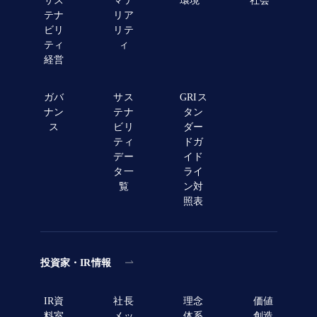
サス
マテ
環境
社会
テナ
リア
ビリ
リテ
ティ
ィ
経営
ガバ
サス
GRIス
ナン
テナ
タン
ス
ビリ
ダー
ティ
ドガ
デー
イド
タ一
ライ
覧
ン対
照表
投資家・IR情報
IR資
社長
理念
価値
料室
メッ
体系
創造