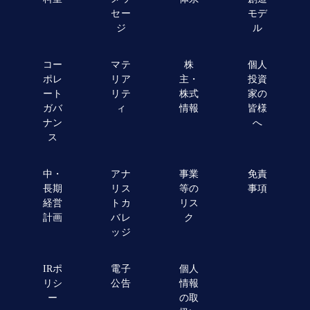
セー
モデ
ジ
ル
コー
マテ
株
個人
ポレ
リア
主・
投資
ート
リテ
株式
家の
ガバ
ィ
情報
皆様
ナン
へ
ス
中・
アナ
事業
免責
長期
リス
等の
事項
経営
トカ
リス
計画
バレ
ク
ッジ
IRポ
電子
個人
リシ
公告
情報
ー
の取