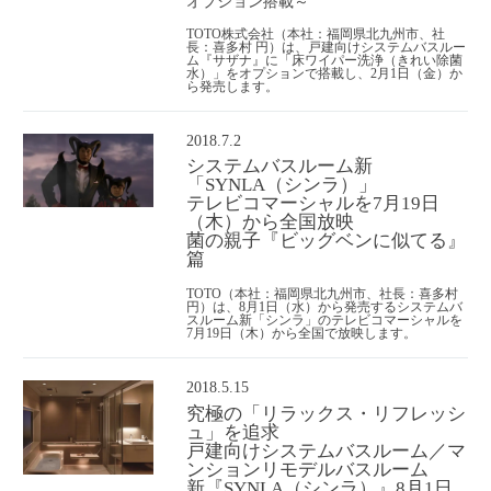
オプション搭載～
TOTO株式会社（本社：福岡県北九州市、社
長：喜多村 円）は、戸建向けシステムバスルー
ム『サザナ』に「床ワイパー洗浄（きれい除菌
水）」をオプションで搭載し、2月1日（金）か
ら発売します。
2018.7.2
システムバスルーム新
「SYNLA（シンラ）」
テレビコマーシャルを7月19日
（木）から全国放映
菌の親子『ビッグベンに似てる』
篇
TOTO（本社：福岡県北九州市、社長：喜多村
円）は、8月1日（水）から発売するシステムバ
スルーム新「シンラ」のテレビコマーシャルを
7月19日（木）から全国で放映します。
2018.5.15
究極の「リラックス・リフレッシ
ュ」を追求
戸建向けシステムバスルーム／マ
ンションリモデルバスルーム
新『SYNLA（シンラ）』8月1日