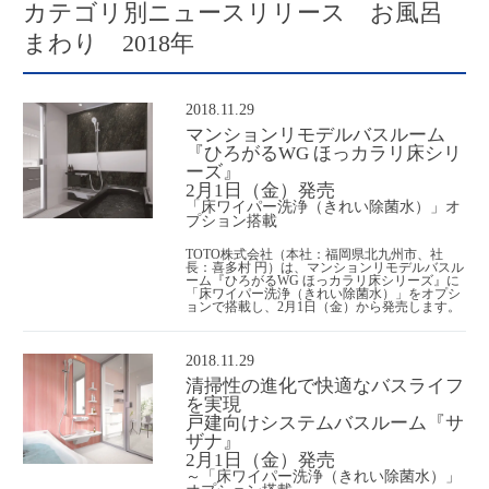
カテゴリ別ニュースリリース お風呂
まわり 2018年
2018.11.29
マンションリモデルバスルーム
『ひろがるWG ほっカラリ床シリ
ーズ』
2月1日（金）発売
「床ワイパー洗浄（きれい除菌水）」オ
プション搭載
TOTO株式会社（本社：福岡県北九州市、社
長：喜多村 円）は、マンションリモデルバスル
ーム『ひろがるWG ほっカラリ床シリーズ』に
「床ワイパー洗浄（きれい除菌水）」をオプシ
ョンで搭載し、2月1日（金）から発売します。
2018.11.29
清掃性の進化で快適なバスライフ
を実現
戸建向けシステムバスルーム『サ
ザナ』
2月1日（金）発売
～「床ワイパー洗浄（きれい除菌水）」