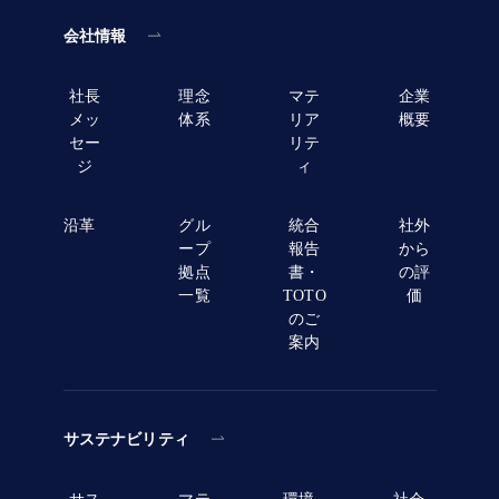
会社情報
社長
理念
マテ
企業
メッ
体系
リア
概要
セー
リテ
ジ
ィ
沿革
グル
統合
社外
ープ
報告
から
拠点
書・
の評
一覧
TOTO
価
のご
案内
サステナビリティ