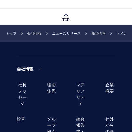
TOP
トップ
会社情報
ニュースリリース
商品情報
トイレま
会社情報
社長
理念
マテ
企業
メッ
体系
リア
概要
セー
リテ
ジ
ィ
沿革
グル
統合
社外
ープ
報告
から
拠点
書・
の評