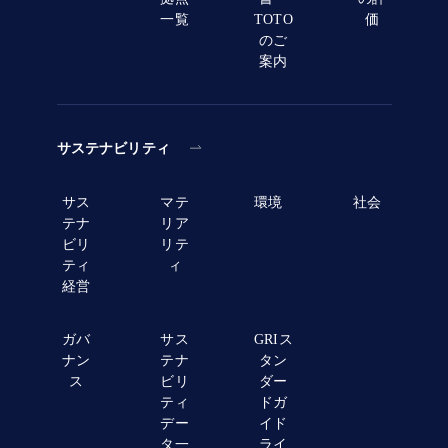
一覧
TOTO
価
のご
案内
サステナビリティ
サス
マテ
環境
社会
テナ
リア
ビリ
リテ
ティ
ィ
経営
ガバ
サス
GRIス
ナン
テナ
タン
ス
ビリ
ダー
ティ
ドガ
デー
イド
タ一
ライ