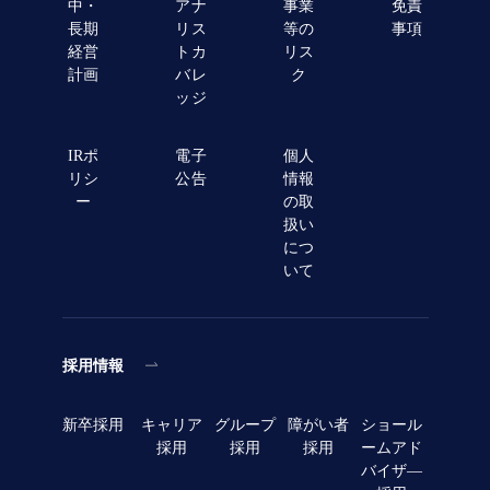
中・
アナ
事業
免責
長期
リス
等の
事項
経営
トカ
リス
計画
バレ
ク
ッジ
IRポ
電子
個人
リシ
公告
情報
ー
の取
扱い
につ
いて
採用情報
新卒採用
キャリア
グループ
障がい者
ショール
採用
採用
採用
ームアド
バイザ―