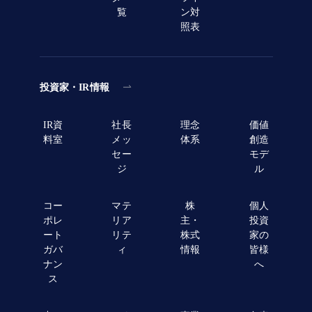
覧
ン対
照表
投資家・IR情報
IR資
社長
理念
価値
料室
メッ
体系
創造
セー
モデ
ジ
ル
コー
マテ
株
個人
ポレ
リア
主・
投資
ート
リテ
株式
家の
ガバ
ィ
情報
皆様
ナン
へ
ス