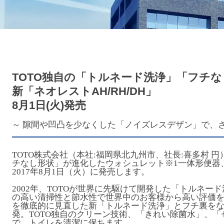
TOTO独自の「トルネード洗浄」「フチ
新「ネオレストAH/RH/DH」
8月1日(火)発売
～ 隙間や凹凸を少なくした「ノイズレスデザン」で、
TOTO株式会社（本社:福岡県北九州市、社長:喜多村 
チなし形状」が進化したウォシュレット※1一体形便器、新
2017年8月1日（火）に発売します。
2002年、TOTOが世界に先駆けて開発した「トルネー
の高い清掃性と節水性で世界中のお客様から高い評価
を徹底的に見直した新「トルネード洗浄」とフチ裏を
発。TOTO独自のクリーン技術、「きれい除菌水」、
で、トイレを清潔に保ちます。