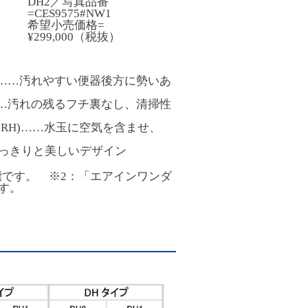
DH2／写真品番
=CES9575#NW1
希望小売価格=
¥299,000（税抜）
共通)……汚れやすい便器後方に勢いあ
通)……汚れの残るフチ裏なし、清掃性
 RH)……水玉に空気を含ませ、
っきりと美しいデザイン
標です。 ※2：「エアインワンダ
す。