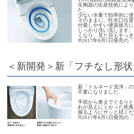
生陶器の生産技術により
た。
少ない水量で効率的に便
そのままに、吐水口位置
付着しやすい便器後方に
しっかり洗い流します。
くなり、見た目もすっき
※2017年8月1日発売
＜新開発＞新「フチなし形状
新「トルネード洗浄」の
不要になりました。
手前から奥までぐるりと
れが見えにくかった死角
握るようにサッと拭くだ
※2017年8月1日発売