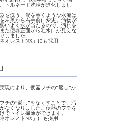
、トルネード洗浄が進化しまし
器を洗う、渦を巻くような水流は
を左奥から右手前に変更。汚物が
勢いよく水が当たるので、汚れを
また便器正面から吐水口が見えな
りしました。
の「ネオレストNX」にも採用
」
実現により、便器フチの“返し”が
フチの“返し”をなくすことで、汚
がなくなりました。便器のフチを
けでトイレ掃除ができます。
の「ネオレストNX」にも採用