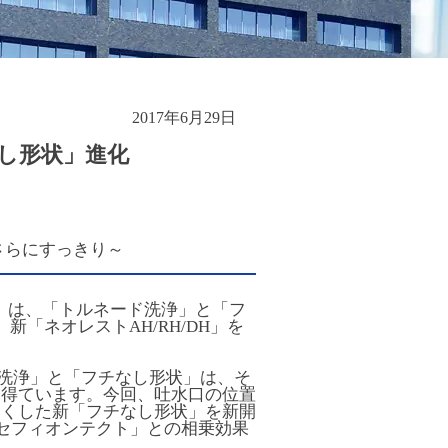
2017年6月29日
なし形状」進化
さらにすっきり～
円）は、「トルネード洗浄」と「フ
「ネオレストAH/RH/DH」を
ド洗浄」と「フチなし形状」は、そ
を得ています。今回、吐水口の位置
なくした新「フチなし形状」を新開
「セフィオンテクト」との相乗効果