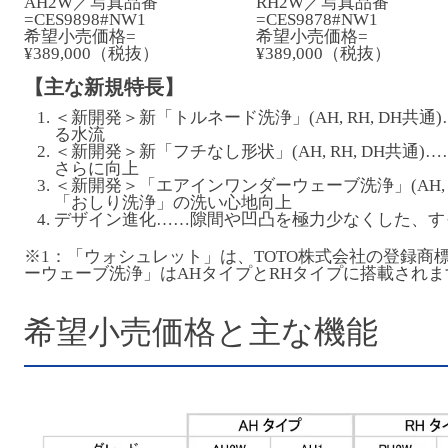
AH2W／写真品番
RH2W／写真品番
=CES9898#NW1
=CES9878#NW1
希望小売価格=
希望小売価格=
¥389,000（税抜）
¥389,000（税抜）
【主な新規特長】
＜新開発＞新「トルネード洗浄」(AH, RH, DH
る水流
＜新開発＞新「フチなし形状」(AH, RH, DH共
さらに向上
＜新開発＞「エアインワンダーウェーブ洗浄」(AH,
「おしり洗浄」の洗い心地向上
デザイン進化……隙間や凹凸を極力少なくした、す
※1：「ウォシュレット」は、TOTO株式会社の登録商
ーウェーブ洗浄」はAHタイプとRHタイプに搭載されま
希望小売価格と主な機能