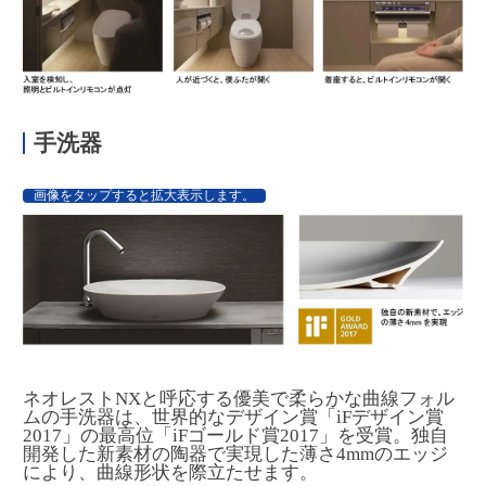
手洗器
画像をタップすると拡大表示します。
ネオレストNXと呼応する優美で柔らかな曲線フォル
ムの手洗器は、世界的なデザイン賞「iFデザイン賞
2017」の最高位「iFゴールド賞2017」を受賞。独自
開発した新素材の陶器で実現した薄さ4mmのエッジ
により、曲線形状を際立たせます。