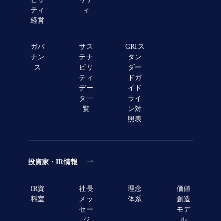
ティ
ィ
経営
ガバ
サス
GRIス
ナン
テナ
タン
ス
ビリ
ダー
ティ
ドガ
デー
イド
タ一
ライ
覧
ン対
照表
投資家・IR情報
IR資
社長
理念
価値
料室
メッ
体系
創造
セー
モデ
ジ
ル