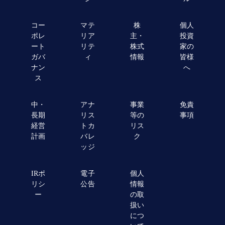
コー
マテ
株
個人
ポレ
リア
主・
投資
ート
リテ
株式
家の
ガバ
ィ
情報
皆様
ナン
へ
ス
中・
アナ
事業
免責
長期
リス
等の
事項
経営
トカ
リス
計画
バレ
ク
ッジ
IRポ
電子
個人
リシ
公告
情報
ー
の取
扱い
につ