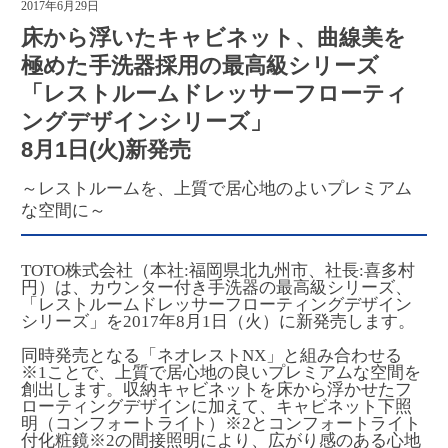
2017年6月29日
床から浮いたキャビネット、曲線美を
極めた手洗器採用の最高級シリーズ
「レストルームドレッサーフローティ
ングデザインシリーズ」
8月1日(火)新発売
～レストルームを、上質で居心地のよいプレミアム
な空間に～
TOTO株式会社（本社:福岡県北九州市、社長:喜多村
円）は、カウンター付き手洗器の最高級シリーズ、
「レストルームドレッサーフローティングデザイン
シリーズ」を2017年8月1日（火）に新発売します。
同時発売となる「ネオレストNX」と組み合わせる
※1ことで、上質で居心地の良いプレミアムな空間を
創出します。収納キャビネットを床から浮かせたフ
ローティングデザインに加えて、キャビネット下照
明（コンフォートライト）※2とコンフォートライト
付化粧鏡※2の間接照明により、広がり感のある心地