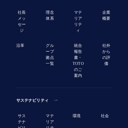
社長
理念
マテ
企業
メッ
体系
リア
概要
セー
リテ
ジ
ィ
沿革
グル
統合
社外
ープ
報告
から
拠点
書・
の評
一覧
TOTO
価
のご
案内
サステナビリティ
サス
マテ
環境
社会
テナ
リア
ビリ
リテ