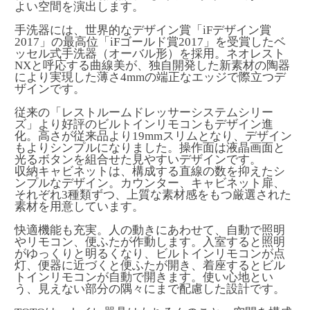
よい空間を演出します。
手洗器には、世界的なデザイン賞「iFデザイン賞
2017」の最高位「iFゴールド賞2017」を受賞したベ
ッセル式手洗器（オーバル形）を採用。ネオレスト
NXと呼応する曲線美が、独自開発した新素材の陶器
により実現した薄さ4mmの端正なエッジで際立つデ
ザインです。
従来の「レストルームドレッサーシステムシリー
ズ」より好評のビルトインリモコンもデザイン進
化。高さが従来品より19mmスリムとなり、デザイン
もよりシンプルになりました。操作面は液晶画面と
光るボタンを組合せた見やすいデザインです。
収納キャビネットは、構成する直線の数を抑えたシ
ンプルなデザイン。カウンター、キャビネット扉、
それぞれ3種類ずつ、上質な素材感をもつ厳選された
素材を用意しています。
快適機能も充実。人の動きにあわせて、自動で照明
やリモコン、便ふたが作動します。入室すると照明
がゆっくりと明るくなり、ビルトインリモコンが点
灯、便器に近づくと便ふたが開き、着座するとビル
トインリモコンが自動で開きます。使い心地とい
う、見えない部分の隅々にまで配慮した設計です。