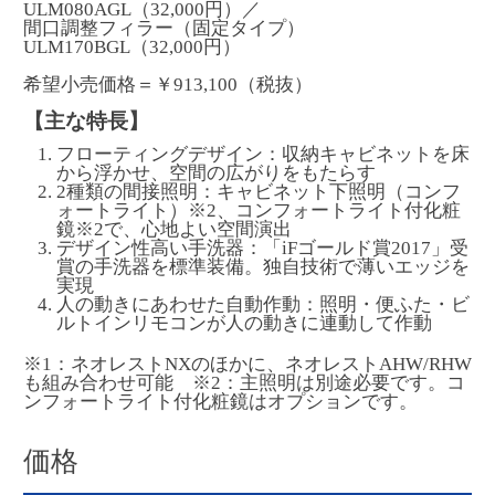
ULM080AGL（32,000円）／
間口調整フィラー（固定タイプ）
ULM170BGL（32,000円）
希望小売価格＝￥913,100（税抜）
【主な特長】
フローティングデザイン：収納キャビネットを床
から浮かせ、空間の広がりをもたらす
2種類の間接照明：キャビネット下照明（コンフ
ォートライト）※2、コンフォートライト付化粧
鏡※2で、心地よい空間演出
デザイン性高い手洗器：「iFゴールド賞2017」受
賞の手洗器を標準装備。独自技術で薄いエッジを
実現
人の動きにあわせた自動作動：照明・便ふた・ビ
ルトインリモコンが人の動きに連動して作動
※1：ネオレストNXのほかに、ネオレストAHW/RHW
も組み合わせ可能 ※2：主照明は別途必要です。コ
ンフォートライト付化粧鏡はオプションです。
価格