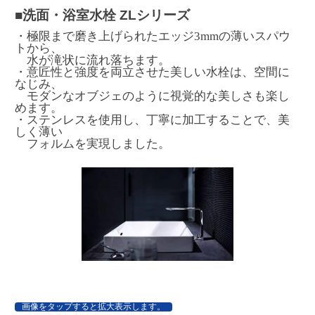
■洗面・浴室水栓 ZLシリーズ
・極限まで磨き上げられたエッジ3mmの薄いスパウ
トから、
水が滝状に流れ落ちます。
・意匠性と強度を両立させた美しい水栓は、空間に
なじみ、
モダンなオブジェのように視覚的な美しさも楽し
めます。
・ステンレスを使用し、丁寧に加工することで、美
しく薄い
フォルムを実現しました。
画像をタップすると拡大表示します。