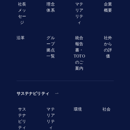
社長
理念
マテ
企業
メッ
体系
リア
概要
セー
リテ
ジ
ィ
沿革
グル
統合
社外
ープ
報告
から
拠点
書・
の評
一覧
TOTO
価
のご
案内
サステナビリティ
サス
マテ
環境
社会
テナ
リア
ビリ
リテ
ティ
ィ