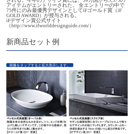
される。今年のデザイン賞には、59カ国から5,575の
アイテムがエントリーされた。 全エントリーの中で
75件にのみ最優秀デザインとしてiFゴールド賞（iF
GOLD AWARD）が授与される。
iFデザイン賞公式サイト
（
http://www.ifworlddesignguide.com/
）
新商品セット例
画像をタップすると拡大表示します。