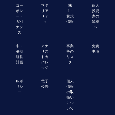
コー
マテ
株
個人
ポレ
リア
主・
投資
ート
リテ
株式
家の
ガバ
ィ
情報
皆様
ナン
へ
ス
中・
アナ
事業
免責
長期
リス
等の
事項
経営
トカ
リス
計画
バレ
ク
ッジ
IRポ
電子
個人
リシ
公告
情報
ー
の取
扱い
につ
いて