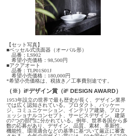
【セット写真】
■ベッセル式洗面器（オーバル形）
品番：LS902
希望小売価格：98,500円
■アクアオート
品番：TLP01S01J
希望小売価格：180,000円
*希望小売価格は、税抜き／工事費別途です。
（※）iFデザイン賞（iF DESIGN AWARD）
1953年設立の世界で最も歴史が長く、デザイン業界
では広く認知されている。プロダクト、パッケー
ジ、コミュニケーション、インテリア建築、プロフ
ェッショナルコンセプト、サービスデザイン、建築
の7つの部門に分かれている。例年、世界各国から多
数の応募があり、デザイン、品質、素材、革新性、
機能性、環境適合などの基準に基づいて厳正に審査