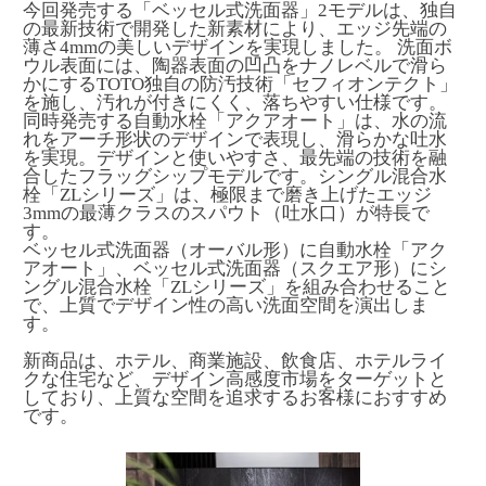
今回発売する「ベッセル式洗面器」2モデルは、独自
の最新技術で開発した新素材により、エッジ先端の
薄さ4mmの美しいデザインを実現しました。 洗面ボ
ウル表面には、陶器表面の凹凸をナノレベルで滑ら
かにするTOTO独自の防汚技術「セフィオンテクト」
を施し、汚れが付きにくく、落ちやすい仕様です。
同時発売する自動水栓「アクアオート」は、水の流
れをアーチ形状のデザインで表現し、滑らかな吐水
を実現。デザインと使いやすさ、最先端の技術を融
合したフラッグシップモデルです。シングル混合水
栓「ZLシリーズ」は、極限まで磨き上げたエッジ
3mmの最薄クラスのスパウト（吐水口）が特長で
す。
ベッセル式洗面器（オーバル形）に自動水栓「アク
アオート」、ベッセル式洗面器（スクエア形）にシ
ングル混合水栓「ZLシリーズ」を組み合わせること
で、上質でデザイン性の高い洗面空間を演出しま
す。
新商品は、ホテル、商業施設、飲食店、ホテルライ
クな住宅など、デザイン高感度市場をターゲットと
しており、上質な空間を追求するお客様におすすめ
です。