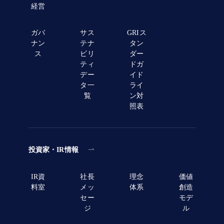
経営
ガバ
サス
GRIス
ナン
テナ
タン
ス
ビリ
ダー
ティ
ドガ
デー
イド
タ一
ライ
覧
ン対
照表
投資家・IR情報
IR資
社長
理念
価値
料室
メッ
体系
創造
セー
モデ
ジ
ル