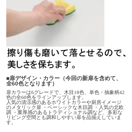
■扉デザイン・カラー（今回の新扉を含めて、
全60色となります）
扉カラーは6グレードで、木目18色、単色・抽象柄42
色の全60色をラインアップします。
人気の清涼感のあるホワイトカラーや厨房イメージ
のメタリック扉 ・ベーシックな木目調 ・人気の北欧
調 ・重厚感のあるトラディショナル調など、多彩な
リビング空間とも調和しやすい扉を品揃えしていま
す。