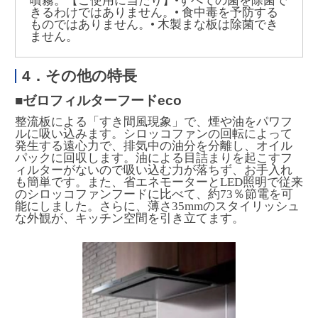
噴霧。【ご使用に当たり】•すべての菌を除菌で
きるわけではありません。• 食中毒を予防する
ものではありません。• 木製まな板は除菌でき
ません。
4．その他の特長
■ゼロフィルターフードeco
整流板による「すき間風現象」で、煙や油をパワフ
ルに吸い込みます。シロッコファンの回転によって
発生する遠心力で、排気中の油分を分離し、オイル
パックに回収します。油による目詰まりを起こすフ
ィルターがないので吸い込む力が落ちず、お手入れ
も簡単です。また、省エネモーターとLED照明で従来
のシロッコファンフードに比べて、約73％節電を可
能にしました。さらに、薄さ35mmのスタイリッシュ
な外観が、キッチン空間を引き立てます。