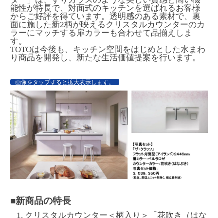
能性が特長で、対面式のキッチンを選ばれるお客様
からご好評を得ています。透明感のある素材で、裏
面に施した新2柄が映えるクリスタルカウンターのカ
ラーにマッチする扉カラーも合わせて品揃えしま
す。
TOTOは今後も、キッチン空間をはじめとした水まわ
り商品を開発し、新たな生活価値提案を行います。
画像をタップすると拡大表示します。
■新商品の特長
クリスタルカウンター＜柄入り＞「花吹き（はな