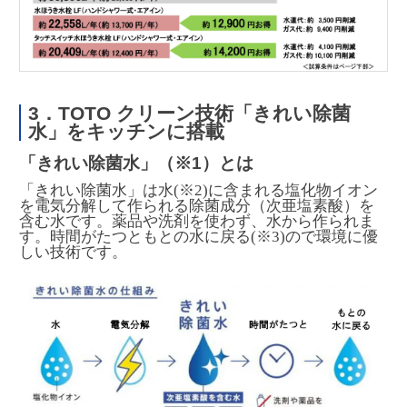
3．TOTO クリーン技術「きれい除菌
水」をキッチンに搭載
「きれい除菌水」（※1）とは
「きれい除菌水」は水(※2)に含まれる塩化物イオン
を電気分解して作られる除菌成分（次亜塩素酸）を
含む水です。薬品や洗剤を使わず、水から作られま
す。時間がたつともとの水に戻る(※3)ので環境に優
しい技術です。