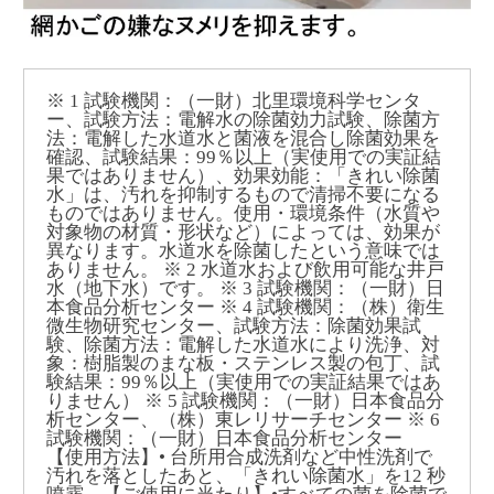
※ 1 試験機関：（一財）北里環境科学センタ
ー、試験方法：電解水の除菌効力試験、除菌方
法：電解した水道水と菌液を混合し除菌効果を
確認、試験結果：99％以上（実使用での実証結
果ではありません）、効果効能：「きれい除菌
水」は、汚れを抑制するもので清掃不要になる
ものではありません。使用・環境条件（水質や
対象物の材質・形状など）によっては、効果が
異なります。水道水を除菌したという意味では
ありません。 ※ 2 水道水および飲用可能な井戸
水（地下水）です。 ※ 3 試験機関：（一財）日
本食品分析センター ※ 4 試験機関：（株）衛生
微生物研究センター、試験方法：除菌効果試
験、除菌方法：電解した水道水により洗浄、対
象：樹脂製のまな板・ステンレス製の包丁、試
験結果：99％以上（実使用での実証結果ではあ
りません） ※ 5 試験機関：（一財）日本食品分
析センター、（株）東レリサーチセンター ※ 6
試験機関：（一財）日本食品分析センター
【使用方法】• 台所用合成洗剤など中性洗剤で
汚れを落としたあと、「きれい除菌水」を12 秒