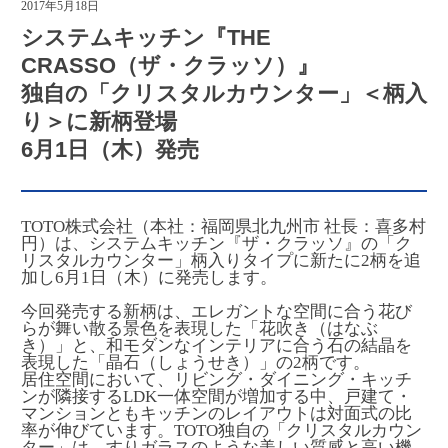
2017年5月18日
システムキッチン『THE
CRASSO（ザ・クラッソ）』
独自の「クリスタルカウンター」＜柄入
り＞に新柄登場
6月1日（木）発売
TOTO株式会社（本社：福岡県北九州市 社長：喜多村
円）は、システムキッチン『ザ・クラッソ』の「ク
リスタルカウンター」柄入りタイプに新たに2柄を追
加し6月1日（木）に発売します。
今回発売する新柄は、エレガントな空間に合う花び
らが舞い散る景色を表現した「花吹き（はなぶ
き）」と、和モダンなインテリアに合う石の結晶を
表現した「晶石（しょうせき）」の2柄です。
居住空間において、リビング・ダイニング・キッチ
ンが隣接するLDK一体空間が増加する中、戸建て・
マンションともキッチンのレイアウトは対面式の比
率が伸びています。TOTO独自の「クリスタルカウン
ター」は、すりガラスのような美しい質感と高い機