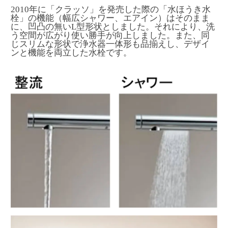
2010年に「クラッソ」を発売した際の「水ほうき水
栓」の機能（幅広シャワー、エアイン）はそのまま
に、凹凸の無いL型形状としました。それにより、洗
う空間が広がり使い勝手が向上しました。また、同
じスリムな形状で浄水器一体形も品揃えし、デザイ
ンと機能を両立した水栓です。