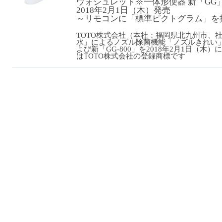
ウォシュレット
※
一体形便器 新「GG」
2018年2月1日（木）発売
～リモコンに「標準ピクトグラム」を
TOTO株式会社（本社：福岡県北九州市、
水」によるノズル除菌機能「ノズルきれい
よび新「GG-800」を2018年2月1日（
はTOTO株式会社の登録商標です