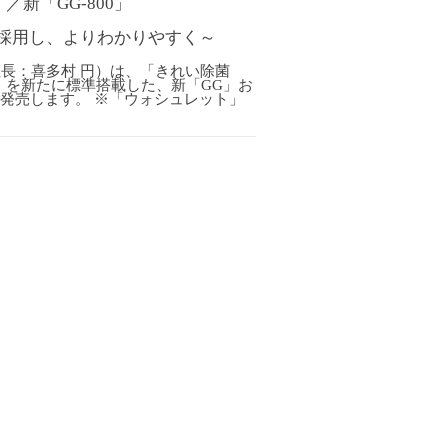
／新「GG-800」
採用し、よりわかりやすく～
社長：喜多村 円）は、「きれい除菌
」を新たに標準搭載した、新「GG」お
木）に発売します。 ※「ウォシュレット」