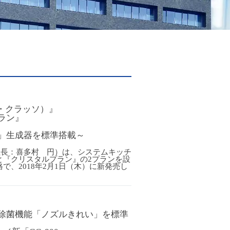
ザ・クラッソ）』
ラン』
」生成器を標準搭載～
社長：喜多村 円）は、システムキッチ
と『クリスタルプラン』の2プランを設
、2018年2月1日（木）に新発売し
除菌機能「ノズルきれい」を標準