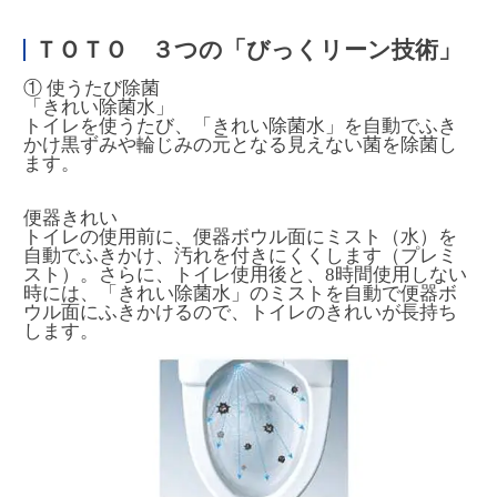
ＴＯＴＯ ３つの「びっくリーン技術」
① 使うたび除菌
「きれい除菌水」
トイレを使うたび、「きれい除菌水」を自動でふき
かけ黒ずみや輪じみの元となる見えない菌を除菌し
ます。
便器きれい
トイレの使用前に、便器ボウル面にミスト（水）を
自動でふきかけ、汚れを付きにくくします（プレミ
スト）。さらに、トイレ使用後と、8時間使用しない
時には、「きれい除菌水」のミストを自動で便器ボ
ウル面にふきかけるので、トイレのきれいが長持ち
します。