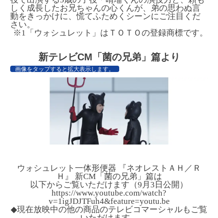
しく成長したお兄ちゃんの心くんが、弟の思わぬ言
動をきっかけに、慌てふためくシーンにご注目くだ
さい。
※1「ウォシュレット」はＴＯＴＯの登録商標です。
新テレビCM「菌の兄弟」篇より
画像をタップすると拡大表示します。
ウォシュレット一体形便器 『ネオレストＡＨ／Ｒ
Ｈ』 新CM「菌の兄弟」篇は
以下からご覧いただけます（9月3日公開）
https://www.youtube.com/watch?
v=1igJDJTFuh4&feature=youtu.be
◆現在放映中の他の商品のテレビコマーシャルもご覧
いただけます。