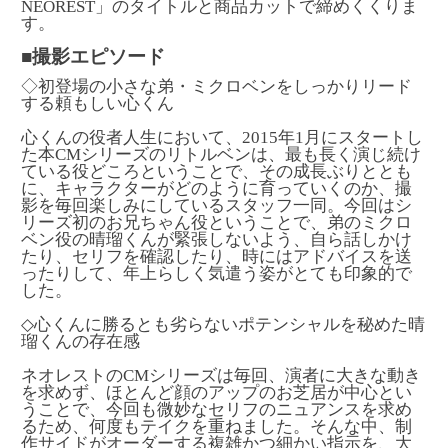
NEOREST」のタイトルと商品カットで締めくくりま
す。
■撮影エピソード
◇初登場の小さな弟・ミクロベンをしっかりリード
する頼もしい心くん
心くんの役者人生において、2015年1月にスタートし
た本CMシリーズのリトルベンは、最も長く演じ続け
ている役どころということで、その成長ぶりととも
に、キャラクターがどのように育っていくのか、撮
影を毎回楽しみにしているスタッフ一同。今回はシ
リーズ初のお兄ちゃん役ということで、弟のミクロ
ベン役の晴瑠くんが緊張しないよう、自ら話しかけ
たり、セリフを確認したり、時にはアドバイスを送
ったりして、年上らしく気遣う姿がとても印象的で
した。
◇心くんに勝るとも劣らないポテンシャルを秘めた晴
瑠くんの存在感
ネオレストのCMシリーズは毎回、演者に大きな動き
を求めず、ほとんど顔のアップのお芝居が中心とい
うことで、今回も微妙なセリフのニュアンスを求め
るため、何度もテイクを重ねました。そんな中、制
作サイドがオーダーする複雑かつ細かい指示を、大