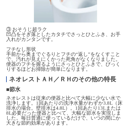
③ おそうじ超ラク
凹凸をそぎ落としたカタチでさっとひとふき、お手
入れがカンタンです。
フチなし形状
手前から奥までぐるりとフチの“返し”をなくすこと
で、汚れが見えにくかった死角がなくなりました。
便器のフチを握るようにさっとひとふきで、びっく
りするほどお掃除が簡単になります。
ネオレストＡＨ／ＲＨのその他の特長
■節水
ネオレストは従来の便器と比べて大幅に少ない水で
洗浄します。1回あたりの洗浄水量がわずか3.8L（床
排水の場合。壁排水は4.8L）。1回あたり13Lまたは
8L必要だった便器と比べて、大幅な節水を実現しま
した。毎日普通に使っているだけで、いつの間にか
大きな節約効果があります。