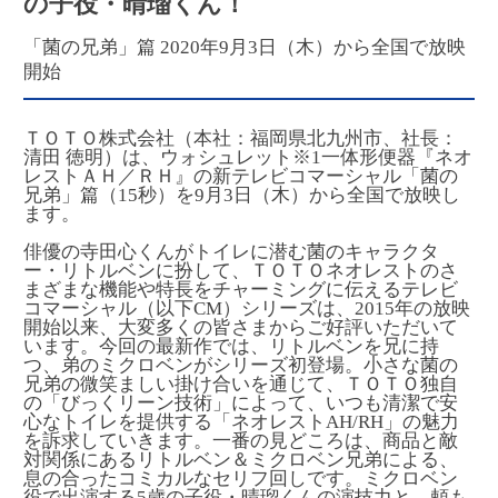
の子役・晴瑠くん！
「菌の兄弟」篇 2020年9月3日（木）から全国で放映
開始
ＴＯＴＯ株式会社（本社：福岡県北九州市、社長：
清田 徳明）は、ウォシュレット
※1
一体形便器『ネオ
レストＡＨ／ＲＨ』の新テレビコマーシャル「菌の
兄弟」篇（15秒）を9月3日（木）から全国で放映し
ます。
俳優の寺田心くんがトイレに潜む菌のキャラクタ
ー・リトルベンに扮して、ＴＯＴＯネオレストのさ
まざまな機能や特長をチャーミングに伝えるテレビ
コマーシャル（以下CM）シリーズは、2015年の放映
開始以来、大変多くの皆さまからご好評いただいて
います。今回の最新作では、リトルベンを兄に持
つ、弟のミクロベンがシリーズ初登場。小さな菌の
兄弟の微笑ましい掛け合いを通じて、ＴＯＴＯ独自
の「びっくリーン技術」によって、いつも清潔で安
心なトイレを提供する「ネオレストAH/RH」の魅力
を訴求していきます。一番の見どころは、商品と敵
対関係にあるリトルベン＆ミクロベン兄弟による、
息の合ったコミカルなセリフ回しです。ミクロベン
役で出演する5歳の子役・晴瑠くんの演技力と、頼も