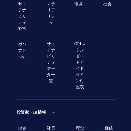
サス
マテ
環境
社会
テナ
リア
ビリ
リテ
ティ
ィ
経営
ガバ
サス
GRIス
ナン
テナ
タン
ス
ビリ
ダー
ティ
ドガ
デー
イド
タ一
ライ
覧
ン対
照表
投資家・IR情報
IR資
社長
理念
価値