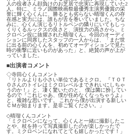
人の役者さん顔負けのお芝居で忠実に再現していた2
人。特に、ミラノ国際映画祭最優秀主演男優賞の栄
誉に輝く心くんに、勝るとも劣らない晴瑠くんの存
在感と実力には、誰もが舌を巻いていました。ちな
みに、心くん演じるリトルベンの隣りにいてもしっ
くりくるルックスの良さと、演技力の高さから、ミ
クロベン役に抜擢された晴瑠くん。今回のオーディ
ションに同席したスタッフの一人からは、「まだ世
に出る前の心くんを、初めてオーディションで見た
時の衝撃に近いものがあった」と、絶賛の声が上が
っていました。
■出演者コメント
◇寺田心くんコメント
「リトルよりも小さい単位であるミクロ。 『ＴＯＴ
Ｏさんのトイレはミクロレベルまできれいにしちゃ
うのか！』と、凄く驚いたのと、 僕は菌に扮してい
るので『これじゃあ、僕が住めなくなっちゃうよ』
と、複雑な思いです。 これから僕が出演する新しい
ＣＭが始まります。是非ご覧ください。」
◇晴瑠くんコメント
「ミクロベンになって、心くんと一緒に撮影したこ
とや、杖を持って写真撮影したのが楽しかったで
す。ミクロベンになれてとても嬉しかったです！」