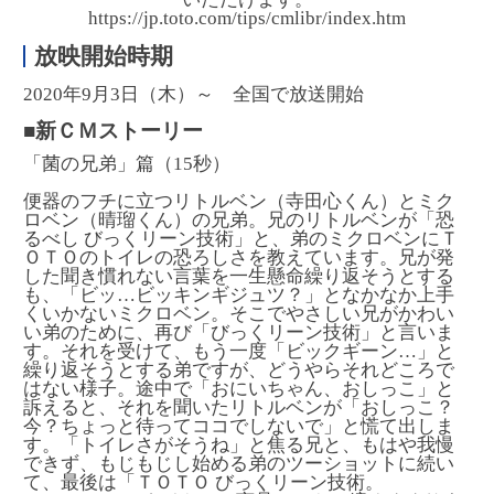
https://jp.toto.com/tips/cmlibr/index.htm
放映開始時期
2020年9月3日（木）～ 全国で放送開始
■新ＣＭストーリー
「菌の兄弟」篇（15秒）
便器のフチに立つリトルベン（寺田心くん）とミク
ロベン（晴瑠くん）の兄弟。兄のリトルベンが「恐
るべし びっくリーン技術」と、弟のミクロベンにＴ
ＯＴＯのトイレの恐ろしさを教えています。兄が発
した聞き慣れない言葉を一生懸命繰り返そうとする
も、「ビッ…ビッキンギジュツ？」となかなか上手
くいかないミクロベン。そこでやさしい兄がかわい
い弟のために、再び「びっくリーン技術」と言いま
す。それを受けて、もう一度「ビックギーン…」と
繰り返そうとする弟ですが、どうやらそれどころで
はない様子。途中で「おにいちゃん、おしっこ」と
訴えると、それを聞いたリトルベンが「おしっこ？
今？ちょっと待ってココでしないで」と慌て出しま
す。「トイレさがそうね」と焦る兄と、もはや我慢
できず、もじもじし始める弟のツーショットに続い
て、最後は「ＴＯＴＯ びっくリーン技術。