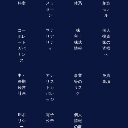
料室
メッ
体系
創造
セー
モデ
ジ
ル
コー
マテ
株
個人
ポレ
リア
主・
投資
ート
リテ
株式
家の
ガバ
ィ
情報
皆様
ナン
へ
ス
中・
アナ
事業
免責
長期
リス
等の
事項
経営
トカ
リス
計画
バレ
ク
ッジ
IRポ
電子
個人
リシ
公告
情報
ー
の取