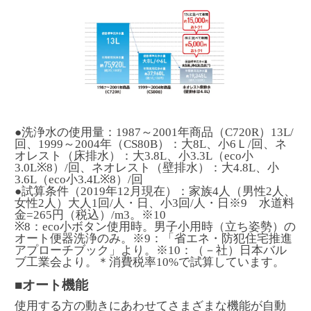
●洗浄水の使用量：1987～2001年商品（C720R）13L/
回、1999～2004年（CS80B）：大8L、小6Ｌ/回、ネ
オレスト（床排水）：大3.8L、小3.3L（eco小
3.0L※8）/回、ネオレスト（壁排水）：大4.8L、小
3.6L（eco小3.4L※8）/回
●試算条件（2019年12月現在）：家族4人（男性2人、
女性2人）大人1回/人・日、小3回/人・日※9 水道料
金=265円（税込）/m
3
。※10
※8：eco小ボタン使用時。男子小用時（立ち姿勢）の
オート便器洗浄のみ。※9：「省エネ・防犯住宅推進
アプローチブック」より。※10：（－社）日本バル
ブ工業会より。＊消費税率10%で試算しています。
■オート機能
使用する方の動きにあわせてさまざまな機能が自動