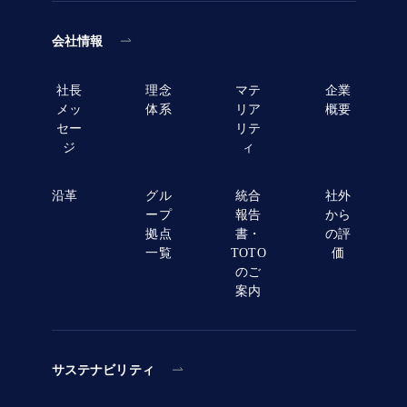
会社情報
社長
理念
マテ
企業
メッ
体系
リア
概要
セー
リテ
ジ
ィ
沿革
グル
統合
社外
ープ
報告
から
拠点
書・
の評
一覧
TOTO
価
のご
案内
サステナビリティ