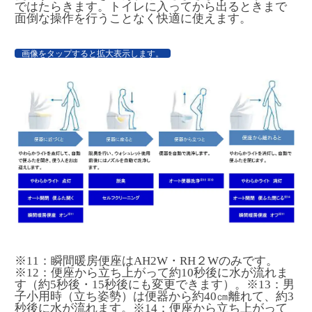
ではたらきます。トイレに入ってから出るときまで
面倒な操作を行うことなく快適に使えます。
画像をタップすると拡大表示します。
※11：瞬間暖房便座はAH2W・RH２Wのみです。
※12：便座から立ち上がって約10秒後に水が流れま
す（約5秒後・15秒後にも変更できます）。※13：男
子小用時（立ち姿勢）は便器から約40㎝離れて、約3
秒後に水が流れます。※14：便座から立ち上がって