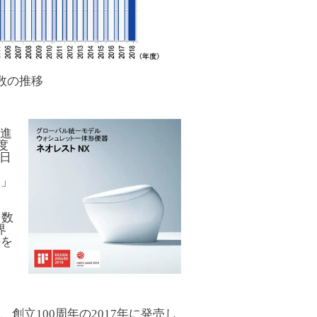
数の推移
が進
度
“日
」
ト」
台数
界
長を
創立100周年の2017年に発売し