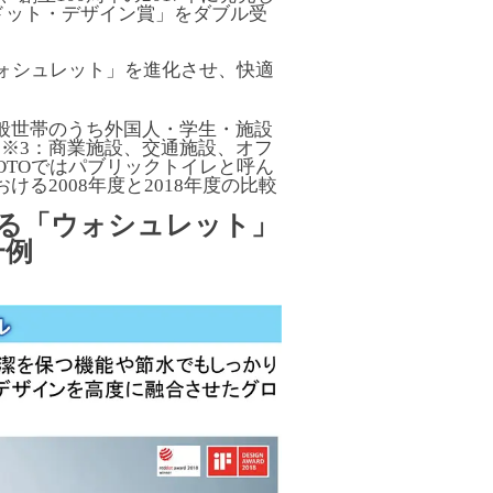
ドット・デザイン賞」をダブル受
ウォシュレット」を進化させ、快適
般世帯のうち外国人・学生・施設
※3：商業施設、交通施設、オフ
OTOではパブリックトイレと呼ん
る2008年度と2018年度の比較
る「ウォシュレット」
一例