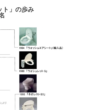
ット」の歩み
名