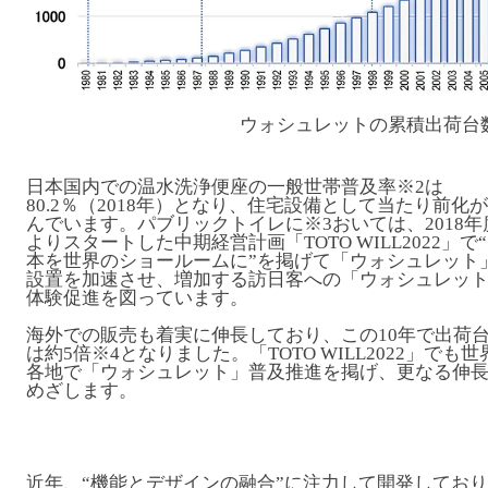
ウォシュレットの累積出荷台
日本国内での温水洗浄便座の一般世帯普及率
※2
は
80.2％（2018年）となり、住宅設備として当たり前化
んでいます。パブリックトイレに
※3
おいては、2018年
よりスタートした中期経営計画「TOTO WILL2022」で
本を世界のショールームに”を掲げて「ウォシュレット
設置を加速させ、増加する訪日客への「ウォシュレッ
体験促進を図っています。
海外での販売も着実に伸長しており、この10年で出荷
は約5倍
※4
となりました。「TOTO WILL2022」でも世
各地で「ウォシュレット」普及推進を掲げ、更なる伸
めざします。
近年、“機能とデザインの融合”に注力して開発しており、