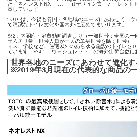
た「ネオレストNX」は、「iFデザイン賞」と「レッド
賞しています。
TOTOは、今後も各国・各地域のニーズにあわせて「
で清潔なトイレ文化を国内外に広めてまいります。
※2：内閣府・消費動向調査より（一般世帯：全国の一
等入居世帯、世帯人員が一人の単身世帯を除く世帯） 
ィス、学校など、住宅以外のあらゆる施設のトイレをT
でいます ※4：「ウォシュレット」の海外出荷台数におけ
世界各地のニーズにあわせて進化す
※2019年3月現在の代表的な商品の