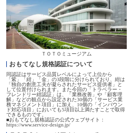
ＴＯＴＯミュージアム
おもてなし規格認証について
同認証はサービス品質レベルによって上位から
「紫」「紺」「金」の3段階に分けられており、紺は
「独自の創意工夫が凝らされたサービス提供者」と
して位置付けられます。また今回の「トラベラー・
フレンドリー紺認証」は、「業務改善」や「顧客理
解」などの観点から設定された30個の「サービス業
務マネジメント項目」に加え、10個の「インバウン
ド対応項目」においても5項目以上満たすことで取得
できるものです。
■おもてなし規格認証の公式ウェブサイト：
https://www.service-design.jp/