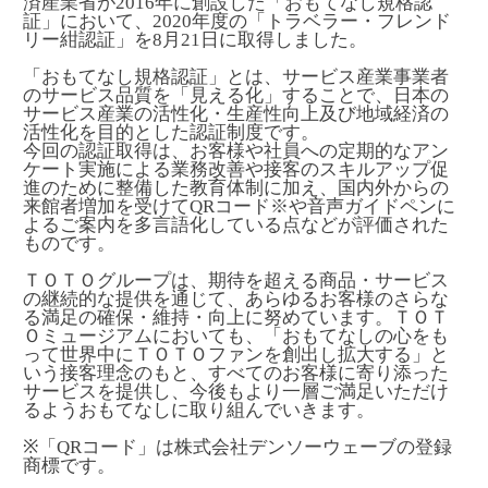
済産業省が2016年に創設した「おもてなし規格認
証」において、2020年度の「トラベラー・フレンド
リー紺認証」を8月21日に取得しました。
「おもてなし規格認証」とは、サービス産業事業者
のサービス品質を「見える化」することで、日本の
サービス産業の活性化・生産性向上及び地域経済の
活性化を目的とした認証制度です。
今回の認証取得は、お客様や社員への定期的なアン
ケート実施による業務改善や接客のスキルアップ促
進のために整備した教育体制に加え、国内外からの
来館者増加を受けてQRコード
※
や音声ガイドペンに
よるご案内を多言語化している点などが評価された
ものです。
ＴＯＴＯグループは、期待を超える商品・サービス
の継続的な提供を通じて、あらゆるお客様のさらな
る満足の確保・維持・向上に努めています。ＴＯＴ
Ｏミュージアムにおいても、「おもてなしの心をも
って世界中にＴＯＴＯファンを創出し拡大する」と
いう接客理念のもと、すべてのお客様に寄り添った
サービスを提供し、今後もより一層ご満足いただけ
るようおもてなしに取り組んでいきます。
※「QRコード」は株式会社デンソーウェーブの登録
商標です。