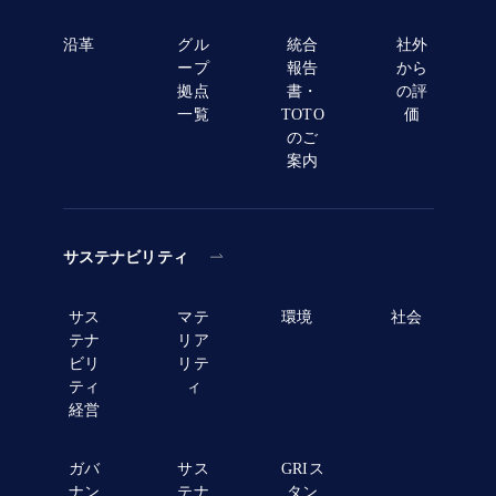
沿革
グル
統合
社外
ープ
報告
から
拠点
書・
の評
一覧
TOTO
価
のご
案内
サステナビリティ
サス
マテ
環境
社会
テナ
リア
ビリ
リテ
ティ
ィ
経営
ガバ
サス
GRIス
ナン
テナ
タン