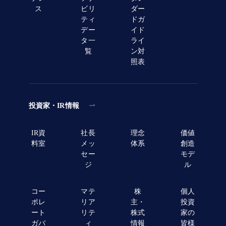
ス
ビリ
ダー
ティ
ドガ
デー
イド
タ一
ライ
覧
ン対
照表
投資家・IR情報
IR資
社長
理念
価値
料室
メッ
体系
創造
セー
モデ
ジ
ル
コー
マテ
株
個人
ポレ
リア
主・
投資
ート
リテ
株式
家の
ガバ
ィ
情報
皆様