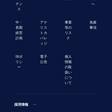
ナン
へ
ス
中・
アナ
事業
免責
長期
リス
等の
事項
経営
トカ
リス
計画
バレ
ク
ッジ
IRポ
電子
個人
リシ
公告
情報
ー
の取
扱い
につ
いて
採用情報