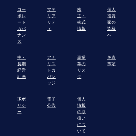
コー
マテ
株
個人
ポレ
リア
主・
投資
ート
リテ
株式
家の
ガバ
ィ
情報
皆様
ナン
へ
ス
中・
アナ
事業
免責
長期
リス
等の
事項
経営
トカ
リス
計画
バレ
ク
ッジ
IRポ
電子
個人
リシ
公告
情報
ー
の取
扱い
につ
いて