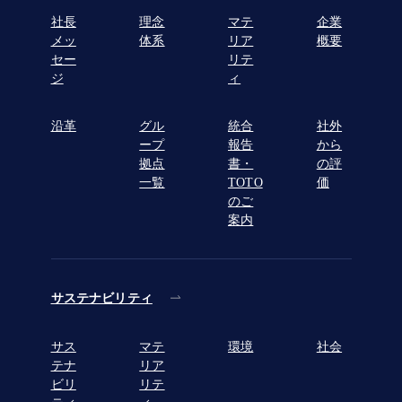
社長
理念
マテ
企業
メッ
体系
リア
概要
セー
リテ
ジ
ィ
沿革
グル
統合
社外
ープ
報告
から
拠点
書・
の評
一覧
TOTO
価
のご
案内
サステナビリティ
サス
マテ
環境
社会
テナ
リア
ビリ
リテ