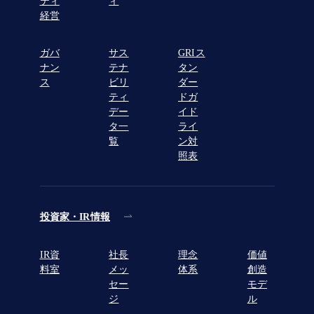
ティ
ィ
経営
ガバ
サス
GRIス
ナン
テナ
タン
ス
ビリ
ダー
ティ
ドガ
デー
イド
タ一
ライ
覧
ン対
照表
投資家・IR情報
IR資
社長
理念
価値
料室
メッ
体系
創造
セー
モデ
ジ
ル