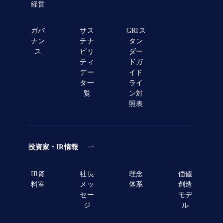
経営
ガバ
サス
GRIス
ナン
テナ
タン
ス
ビリ
ダー
ティ
ドガ
デー
イド
タ一
ライ
覧
ン対
照表
投資家・IR情報
IR資
社長
理念
価値
料室
メッ
体系
創造
セー
モデ
ジ
ル