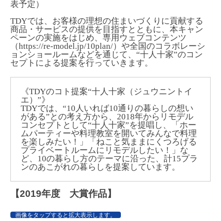
表予定）
TDYでは、お客様の理想の住まいづくりに貢献する
商品・サービスの提供を目指すとともに、本キャン
ペーンの実施をはじめ、専用ウェブコンテンツ
（
https://re-model.jp/10plan/
）や全国のコラボレーシ
ョンショールームなどを通じて、“十人十家”のコン
セプトによる提案を行っていきます。
《TDYのコト提案“十人十家（ジュウニントイ
エ）”》
TDYでは、“10人いれば10通りの暮らしの想い
がある”との考え方から、2018年からリモデル
コンセプトとして“十人十家”を提唱し、「ホー
ムパーティーや料理教室を開いてみんなで料理
を楽しみたい！」「ねこと気ままにくつろげる
プライベートルームにリモデルしたい！」な
ど、10の暮らし方のテーマに沿った、計15プラ
ンのあこがれの暮らしを提案しています。
【2019年度 大賞作品】
画像をタップすると拡大表示します。