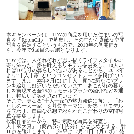
本キャンペーンは、TDYの商品を用いた住まいの写
真を「RoomClip」で募集し、その中から素敵な空間
写真を選定するというもので、2018年の初開催か
ら、今年で3回目の実施となります。
TDYでは、人それぞれが思い描くライフスタイルに
寄り添った、夢を叶えるリモデルを提案し、10人い
れば10通りの暮らしの想いがあることから、2018年
より“十人十家”というコンセプトテーマを掲げてい
ます。また、本年8月には“十人十家”に新たに5プラ
ンを追加し好評いただいています。あこがれの暮ら
しを実現する全15のリモデルプランの紹介などを通
じ、幅広い提案を進めています。
そこで、更なる“十人十家”の魅力発信に向け、「わ
たしの十人十家」を募集テーマに、新築・リモデル
を問わず、自由な発想で彩られたこだわりの空間写
真を募集します。
投稿作品の中から、特に素敵な写真を審査し、「十
人十家大賞」（商品券5千円分）をはじめとする、計
10点を選出します。（結果は12月21日（月）頃に発