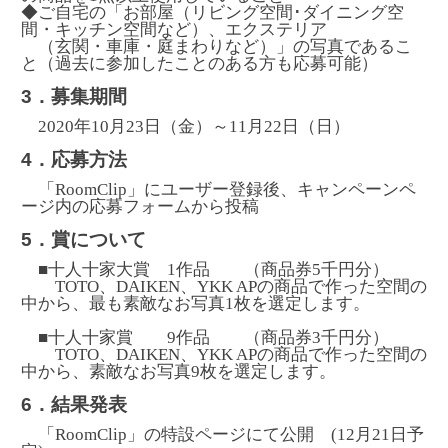
◆ご自宅の「お部屋（リビング空間･ダイニング空
間・キッチン空間など）、エクステリア
（玄関・車庫・庭まわりなど）」の写真であるこ
と（過去に参加したことのある方も応募可能）
3．募集期間
2020年10月23日（金）～11月22日（日）
4．応募方法
「RoomClip」にユーザー登録後、キャンペーンペ
ージ内の応募フォームから投稿
5．賞について
■十人十家大賞 1作品 （商品券5千円分）
TOTO、DAIKEN、YKK APの商品で作った空間の
中から、最も素敵なお写真1枚を選定します。
■十人十家賞 9作品 （商品券3千円分）
TOTO、DAIKEN、YKK APの商品で作った空間の
中から、素敵なお写真9枚を選定します。
6．結果発表
「RoomClip」の特設ページにて公開 (12月21日予