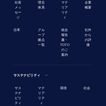
社長
理念
マテ
企業
メッ
体系
リア
概要
セー
リテ
ジ
ィ
沿革
グル
統合
社外
ープ
報告
から
拠点
書・
の評
一覧
TOTO
価
のご
案内
サステナビリティ
サス
マテ
環境
社会
テナ
リア
ビリ
リテ
ティ
ィ