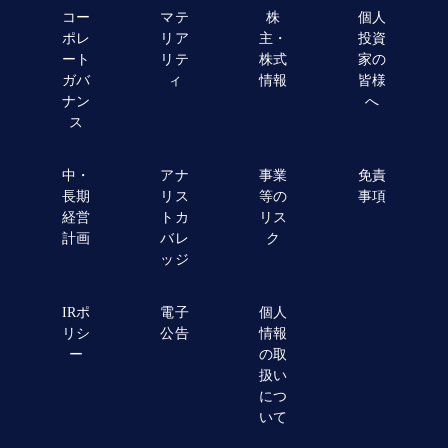
コー
マテ
株
個人
ポレ
リア
主・
投資
ート
リテ
株式
家の
ガバ
ィ
情報
皆様
ナン
へ
ス
中・
アナ
事業
免責
長期
リス
等の
事項
経営
トカ
リス
計画
バレ
ク
ッジ
IRポ
電子
個人
リシ
公告
情報
ー
の取
扱い
につ
いて