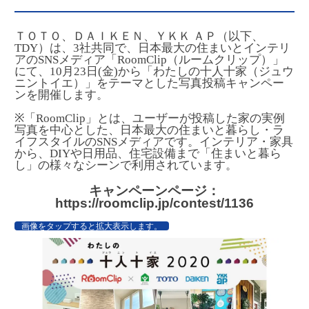
ＴＯＴＯ、ＤＡＩＫＥＮ、ＹＫＫ ＡＰ（以下、
TDY）は、3社共同で、日本最大の住まいとインテリ
アのSNSメディア「RoomClip（ルームクリップ）」
にて、10月23日(金)から「わたしの十人十家（ジュウ
ニントイエ）」をテーマとした写真投稿キャンペー
ンを開催します。
※「RoomClip」とは、ユーザーが投稿した家の実例
写真を中心とした、日本最大の住まいと暮らし・ラ
イフスタイルのSNSメディアです。インテリア・家具
から、DIYや日用品、住宅設備まで「住まいと暮ら
し」の様々なシーンで利用されています。
キャンペーンページ：
https://roomclip.jp/contest/1136
画像をタップすると拡大表示します。