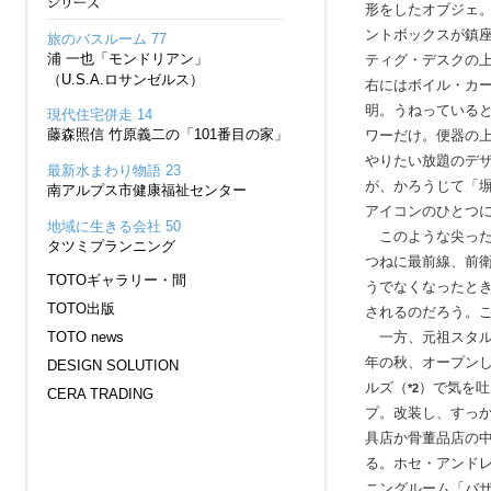
形をしたオブジェ
ントボックスが鎮
旅のバスルーム 77
浦 一也「モンドリアン」
ティグ・デスクの
（U.S.A.ロサンゼルス）
右にはボイル・カ
明。うねっている
現代住宅併走 14
藤森照信 竹原義二の「101番目の家」
ワーだけ。便器の
やりたい放題のデ
最新水まわり物語 23
が、かろうじて「
南アルプス市健康福祉センター
アイコンのひとつ
地域に生きる会社 50
このような尖った
タツミプランニング
つねに最前線、前
TOTOギャラリー・間
うでなくなったと
TOTO出版
されるのだろう。
一方、元祖スタルク
TOTO news
年の秋、オープンし
DESIGN SOLUTION
ルズ（
）で気を吐
*2
CERA TRADING
プ。改装し、すっ
具店か骨董品店の
る。ホセ・アンド
ニングルーム「バ