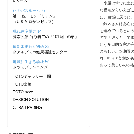
「小屋はすでに土
な視点からいえば
旅のバスルーム 77
浦 一也「モンドリアン」
に、自然に戻った
（U.S.A.ロサンゼルス）
鈴木
さんはあら
を進めているとい
現代住宅併走 14
藤森照信 竹原義二の「101番目の家」
ので「遅々として
いう多目的な家の
最新水まわり物語 23
のらしい。短期間
南アルプス市健康福祉センター
れ、軽々と記憶の
地域に生きる会社 50
あって美しいのか
タツミプランニング
TOTOギャラリー・間
TOTO出版
TOTO news
DESIGN SOLUTION
CERA TRADING