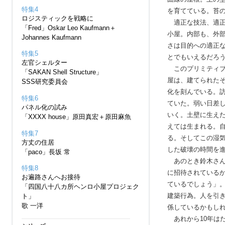
特集4
を育てている。苔
ロジスティックを戦略に
適正な技法、適正
「Fred」Oskar Leo Kaufmann＋
小屋。内部も、外
Johannes Kaufmann
さは目的への適正
特集5
とでもいえるだろ
左官シェルター
このプリミティブ
「SAKAN Shell Structure」
屋は、建てられた
SSS研究委員会
化を刻んでいる。
特集6
ていた。弱い日差
パネル化の試み
いく。土壁に生え
「XXXX house」原田真宏＋原田麻魚
えては生まれる。
特集7
る。そしてこの湿
方丈の住居
した破壊の時間を
「paco」長坂 常
あのとき
鈴木
さ
特集8
に招待されている
お遍路さんへお接待
ているでしょう」
「四国八十八カ所ヘンロ小屋プロジェク
建築行為。人を引
ト」
歌 一洋
係しているかもし
あれから10年は