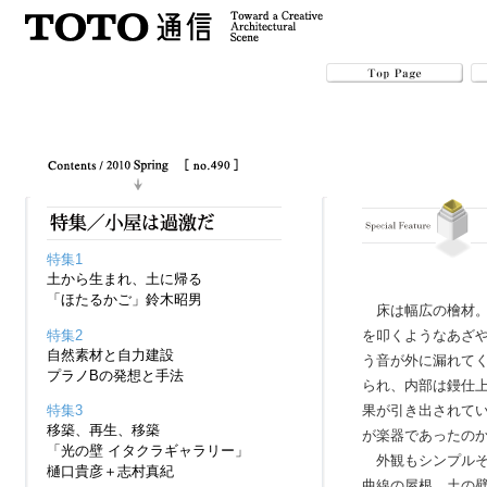
特集1
土から生まれ、土に帰る
「ほたるかご」鈴木昭男
床は幅広の檜材。
特集2
を叩くようなあざ
自然素材と自力建設
う音が外に漏れてく
プラノBの発想と手法
られ、内部は鏝仕
果が引き出されて
特集3
移築、再生、移築
が楽器であったの
「光の壁 イタクラギャラリー」
外観もシンプルそ
樋口貴彦＋志村真紀
曲線の屋根。土の