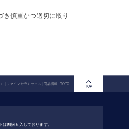
づき慎重かつ適切に取り
ファインセラミックス | 商品情報 | TOTO
TOP
下は四捨五入しております。