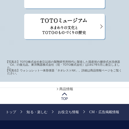
【写真左】TOTO株式会社創立以前の製陶研究所時代に製造した国産初の腰掛式水洗便器
「C4」の復元品。東洋陶器株式会社（現・TOTO株式会社）は1917年5月に創立しまし
た。
【写真右】ウォシュレット一体形便器「ネオレストNX」。詳細は商品情報ページをご覧く
ださい。
商品情報
TOP
トップ
知る・楽しむ
お役立ち情報
CM・広告掲載情報