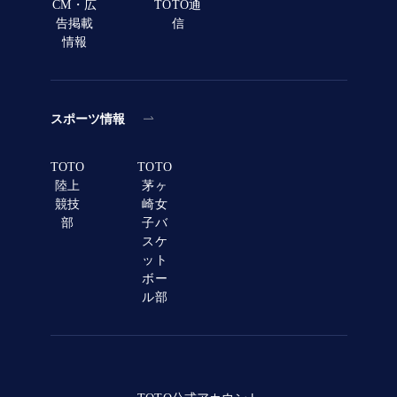
CM・広
TOTO通
告掲載
信
情報
スポーツ情報
TOTO
TOTO
陸上
茅ヶ
競技
崎女
部
子バ
スケ
ット
ボー
ル部