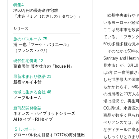
特集4
坪50万円の長寿命住宅群
欧州中央銀行やド
「木造ドミノ（むさしのｉタウン）」
いるヨーロッパ経
ここは見本市を数
ている。「フラン
旅のバスルーム 75
50の多種多様な見
浦 一也「フーケ・バリエール」
（フランス・パリ）
そのなかで50年
Sanitary and 
現代住宅併走 12
見本市）
が、3月1
藤森照信 藤本壮介の「house N」
は2年に一度開催さ
最新水まわり物語 21
した世界最大の国
新宿マルイ本館
もかかわらず、58
地域に生きる会社 48
の出展者と20万人
ノーブルホーム
場は盛況で、再生
新商品開発物語
CO
削減、水資源
2
ネオレスト ハイブリッドシリーズ
商品が数多く見ら
AHタイプ・RHタイプ
ペリアンスでは、
ISHレポート
なディテールに磨
グローバル化を目指すTOTOの海外進出
もしっくりと収ま