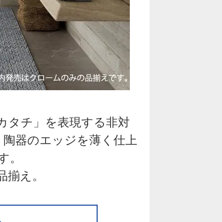
カタチ」を表現する非対
り陶器のエッジを薄く仕上
す。
品揃え。