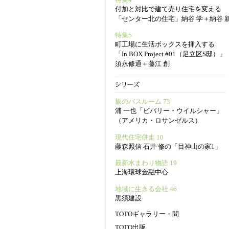
付加と対比で建て売り住宅を変える
「センター北の住宅」納谷 学＋納谷 
特集5
町工場に生活ボックスを挿入する
「In BOX Project #01（足立区S邸）」
須永修通＋藤江 創
旅のバスルーム 73
浦 一也「ビバリー・ウイルシャー」
（アメリカ・ロサンゼルス）
現代住宅併走 10
藤森照信 石井 修の「目神山の家1」
最新水まわり物語 19
上海環球金融中心
地域に生きる会社 46
黒須建設
TOTOギャラリー・間
TOTO出版