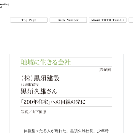
n
体軀堂々たる人が現れた。黒須久雄社長。少年時