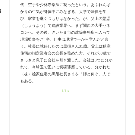
代、空手や少林寺拳法に凝ったという。あふれんば
新
かりの生気が身体中にみなぎる。大学で法律を学
び、家業を継ぐつもりはなかった。が、父上の慫慂
（しょうよう）で建設業界へ。まず関西の大手ゼネ
コンへ。その後、さいたま市の建築事務所へ入って
現場監督を7年半。仕事は現場で一から学んだと言
う。社長に就任したのは黒須さん31歳。父上は殖産
住宅の指定業者会の会長を務めた方。それが60歳で
さっさと息子に会社を引き渡した。会社は3つに分か
れて、今埼玉で互いに切磋琢磨している。分かれた
（株）桧家住宅の黒須社長さまを「師と仰ぐ」人で
もある。
1/4