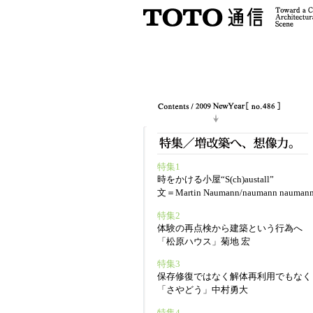
特集1
時をかける小屋“S(ch)austall”
文＝Martin Naumann/naumann nauman
特集2
体験の再点検から建築という行為へ
「松原ハウス」菊地 宏
特集3
保存修復ではなく解体再利用でもなく
「さやどう」中村勇大
特集4