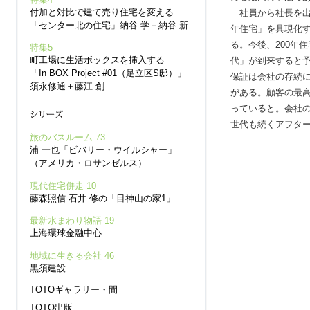
付加と対比で建て売り住宅を変える
社員から社長を出す
「センター北の住宅」納谷 学＋納谷 新
年住宅」を具現化
る。今後、200年
特集5
町工場に生活ボックスを挿入する
代」が到来すると
「In BOX Project #01（足立区S邸）」
保証は会社の存続
須永修通＋藤江 創
がある。顧客の最
っていると。会社
世代も続くアフタ
旅のバスルーム 73
浦 一也「ビバリー・ウイルシャー」
（アメリカ・ロサンゼルス）
現代住宅併走 10
藤森照信 石井 修の「目神山の家1」
最新水まわり物語 19
上海環球金融中心
地域に生きる会社 46
黒須建設
TOTOギャラリー・間
TOTO出版