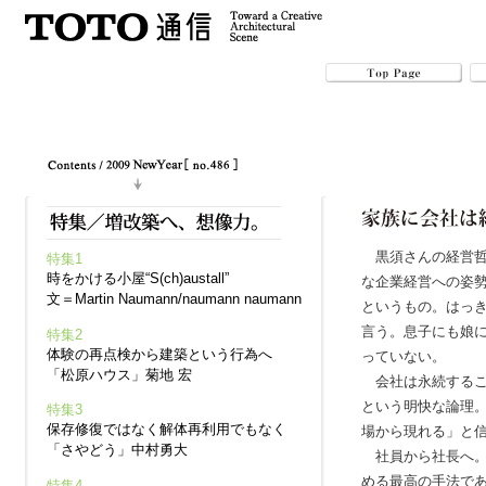
黒須さんの経営哲
特集1
時をかける小屋“S(ch)austall”
な企業経営への姿
文＝Martin Naumann/naumann naumann
というもの。はっ
言う。息子にも娘
特集2
体験の再点検から建築という行為へ
っていない。
「松原ハウス」菊地 宏
会社は永続するこ
という明快な論理
特集3
保存修復ではなく解体再利用でもなく
場から現れる」と
「さやどう」中村勇大
社員から社長へ。
める最高の手法で
特集4