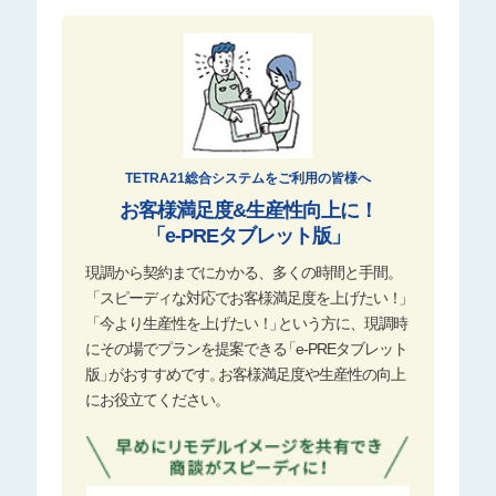
TETRA21総合システムをご利用の皆様へ
お客様満足度&生産性向上に！
「e-PREタブレット版」
現調から契約までにかかる、多くの時間と手間
。
「スピーディな対応でお客様満足度を上げたい
！
」
「今より生産性を上げたい
！
」
という方に、現調時
にその場でプランを提案でき
る
「e-PREタブレット
版
」
がおすすめです
。
お客様満足度や生産性の向上
にお役立てください。