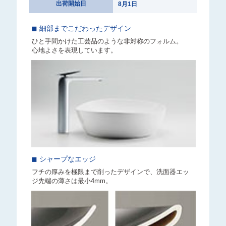
出荷開始日
8月1日
◼︎ 細部までこだわったデザイン
ひと手間かけた工芸品のような
非対称のフォルム。
心地よさを表現しています。
◼︎ シャープなエッジ
フチの厚みを極限まで削った
デザインで、洗面器エッ
ジ先端の
薄さは最小4mm。